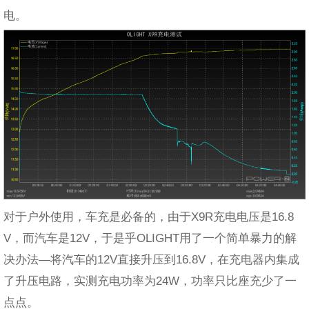
电。
对于户外使用，车充是必备的，由于X9R充电电压是16.8
V，而汽车是12V，于是乎OLIGHT用了一个简单暴力的解
决办法—将汽车的12V直接升压到16.8V，在充电器内集成
了升压电路，实测充电功率为24W，功率只比座充少了一
点点。