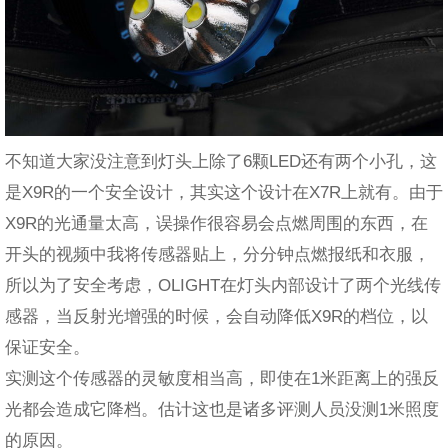
不知道大家没注意到灯头上除了6颗LED还有两个小孔，这
是X9R的一个安全设计，其实这个设计在X7R上就有。由于
X9R的光通量太高，误操作很容易会点燃周围的东西，在
开头的视频中我将传感器贴上，分分钟点燃报纸和衣服，
所以为了安全考虑，OLIGHT在灯头内部设计了两个光线传
感器，当反射光增强的时候，会自动降低X9R的档位，以
保证安全。
实测这个传感器的灵敏度相当高，即使在1米距离上的强反
光都会造成它降档。估计这也是诸多评测人员没测1米照度
的原因。