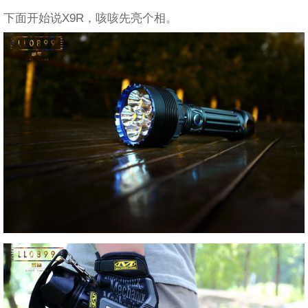
下面开始说X9R，咳咳先亮个相。