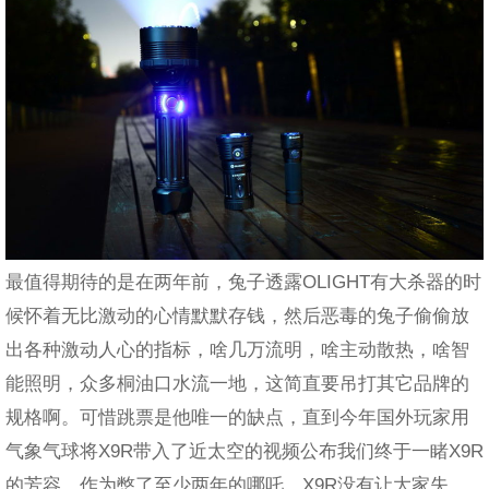
最值得期待的是在两年前，兔子透露OLIGHT有大杀器的时
候怀着无比激动的心情默默存钱，然后恶毒的兔子偷偷放
出各种激动人心的指标，啥几万流明，啥主动散热，啥智
能照明，众多桐油口水流一地，这简直要吊打其它品牌的
规格啊。可惜跳票是他唯一的缺点，直到今年国外玩家用
气象气球将X9R带入了近太空的视频公布我们终于一睹X9R
的芳容，作为憋了至少两年的哪吒，X9R没有让大家失