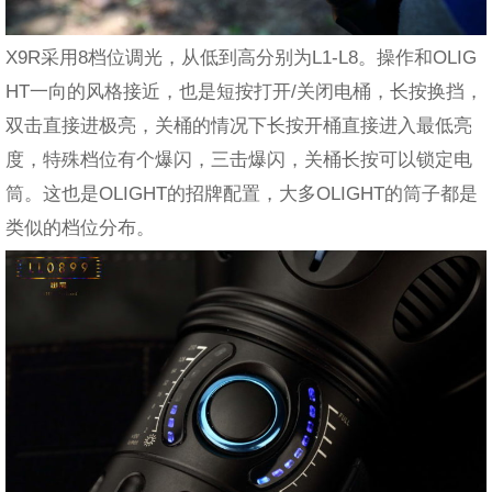
X9R采用8档位调光，从低到高分别为L1-L8。操作和OLIG
HT一向的风格接近，也是短按打开/关闭电桶，长按换挡，
双击直接进极亮，关桶的情况下长按开桶直接进入最低亮
度，特殊档位有个爆闪，三击爆闪，关桶长按可以锁定电
筒。这也是OLIGHT的招牌配置，大多OLIGHT的筒子都是
类似的档位分布。