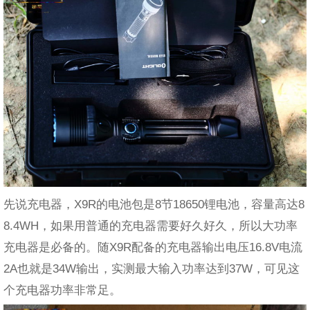
先说充电器，X9R的电池包是8节18650锂电池，容量高达8
8.4WH，如果用普通的充电器需要好久好久，所以大功率
充电器是必备的。随X9R配备的充电器输出电压16.8V电流
2A也就是34W输出，实测最大输入功率达到37W，可见这
个充电器功率非常足。