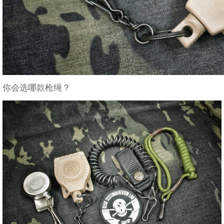
你会选哪款枪绳？