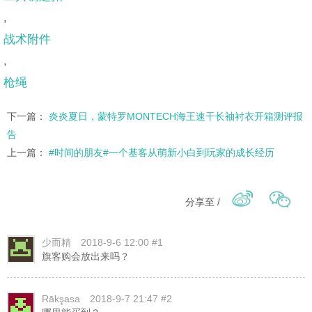
,
战术附件
,
枪绳
下一篇：
炎炎夏日，蒙特罗MONTECH海王速干长袖衬衣开箱测评报
告
上一篇：
#时间的朋友#一个基客从萌新小白到玩家的成长经历
分享至 /
少而精
2018-9-6 12:00 #1
旗客购会放出来吗？
Rākşasa
2018-9-7 21:47 #2