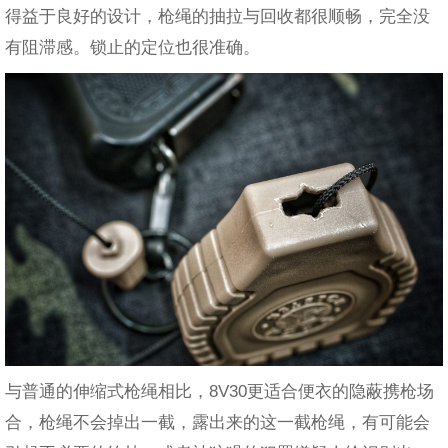
得益于良好的设计，枪绳的抽拉与回收都很顺畅，完全没
有阻滞感。锁止的定位也很准确。
与普通的伸缩式枪绳相比，8V30更适合便衣的隐蔽携枪场
合，枪绳不会掉出一截，露出来的这一截枪绳，有可能会