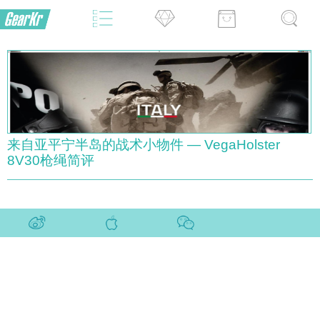
来自亚平宁半岛的战术小物件 — VegaHolster
8V30枪绳简评