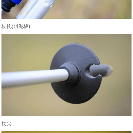
杖托(阻泥板)
杖尖