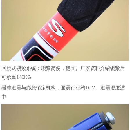
回旋式锁紧系统：琐紧简便，稳固。厂家资料介绍锁紧后
可承重140KG
缓冲避震与膨胀锁定机构，避震行程约1CM。避震硬度适
中