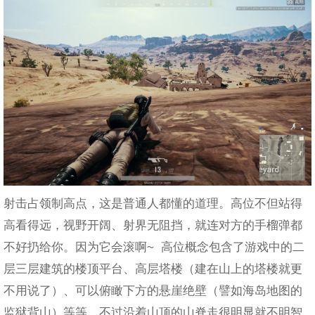
射击占领制高点，这是普通人都懂的道理。高位不但站得
高看得远，视野开阔、射界无阻挡，就连对方的手榴弹都
不好扔给你。因为它会滚啊~ 高位概念包含了游戏中的二
层三层建筑的楼顶平台、高层塔楼（建在山上的塔楼就更
不用说了）、可以俯瞰下方的悬崖绝壁（譬如海岛地图的
监狱背山）等等。不过沿着山顶的山脊走很明显就不明智