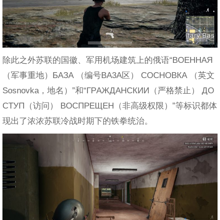
除此之外苏联的国徽、军用机场建筑上的俄语“ΒΟЕННАЯ
（军事重地）БАЗА （编号BA3A区） СОСНОВКА （英文
Sosnovka，地名）”和“ΓΡАЖДАНСКИИ（严格禁止） ДО
СΤУП（访问） ΒОСΠΡЕЩЕН（非高级权限）”等标识都体
现出了浓浓苏联冷战时期下的铁拳统治。