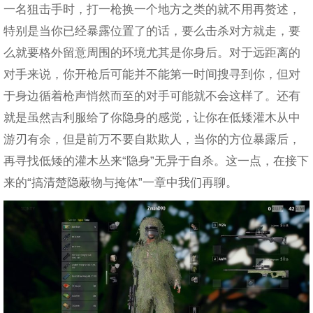
一名狙击手时，打一枪换一个地方之类的就不用再赘述，
特别是当你已经暴露位置了的话，要么击杀对方就走，要
么就要格外留意周围的环境尤其是你身后。对于远距离的
对手来说，你开枪后可能并不能第一时间搜寻到你，但对
于身边循着枪声悄然而至的对手可能就不会这样了。还有
就是虽然吉利服给了你隐身的感觉，让你在低矮灌木从中
游刃有余，但是前万不要自欺欺人，当你的方位暴露后，
再寻找低矮的灌木丛来“隐身”无异于自杀。这一点，在接下
来的“搞清楚隐蔽物与掩体”一章中我们再聊。