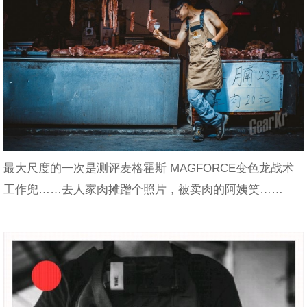
最大尺度的一次是测评麦格霍斯 MAGFORCE变色龙战术
工作兜……去人家肉摊蹭个照片，被卖肉的阿姨笑……