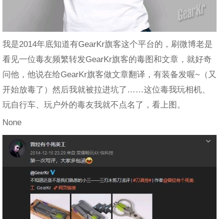
我是2014年底知道有GearKr旗客这个平台的，刷微博老是
看见一位毒友频繁转发GearKr旗客的毒图和文章，就好奇
问他，他说在给GearKr旗客做文章翻译，有装备发喔~（又
开始放毒了）然后我就被拉进坑了……这位毒我玩相机、
玩自行车、玩户外的毒友我就不点名了，看上图。
None