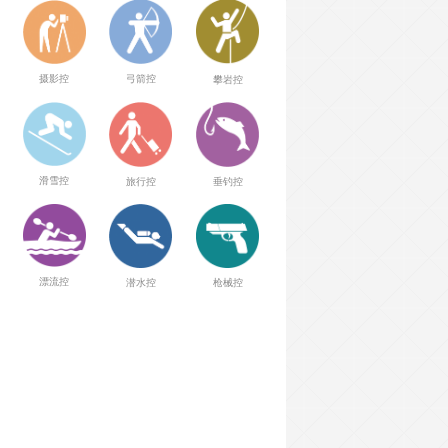
弓箭控
摄影控
攀岩控
滑雪控
旅行控
垂钓控
漂流控
潜水控
枪械控