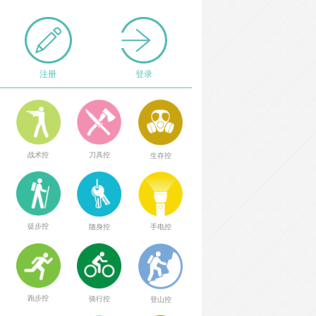
注册
登录
战术控
刀具控
生存控
徒步控
随身控
手电控
跑步控
骑行控
登山控