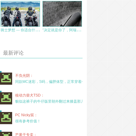
骑
士梦想 — 你适合什么类型的摩托？
“
决定就是你了，阿瑞斯”——口袋怪物 迪克小战神LK5283
最新评论
不负光阴：
同款MC迷彩，S码，偏胖体型，正常穿着一年半，没
核动力柴犬TSD：
貌似这裤子的牛仔版里朝外翻过来膝盖那儿有放护膝的
PC Nicky宸：
很有参考价值！
芒果干专卖：