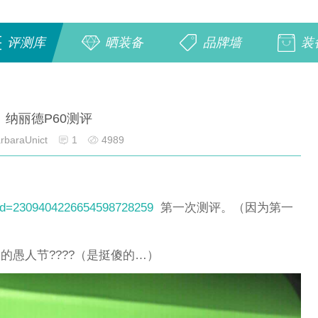
评测库
晒装备
品牌墙
装
纳丽德P60测评
rbaraUnict
1
4989
e?id=2309404226654598728259
第一次测评。（因为第一
）
日的愚人节????（是挺傻的…）