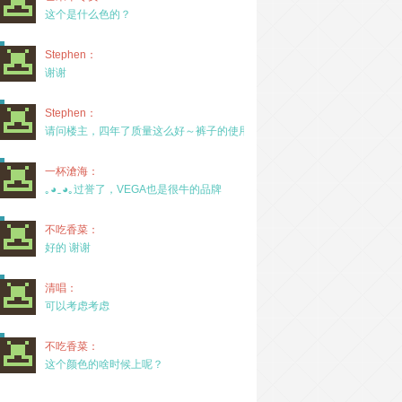
这个是什么色的？
Stephen：
谢谢
Stephen：
请问楼主，四年了质量这么好～裤子的使用率高吗？
一杯滄海：
｡◕‿◕｡过誉了，VEGA也是很牛的品牌
不吃香菜：
好的 谢谢
清唱：
可以考虑考虑
不吃香菜：
这个颜色的啥时候上呢？