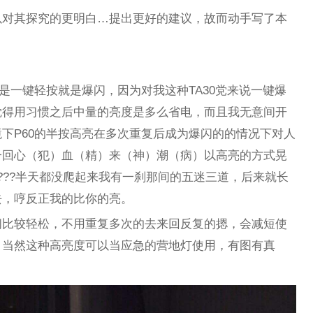
以对其探究的更明白…提出更好的建议，故而动手写了本
是一键轻按就是爆闪，因为对我这种TA30党来说一键爆
觉得用习惯之后中量的亮度是多么省电，而且我无意间开
下P60的半按高亮在多次重复后成为爆闪的的情况下对人
一回心（犯）血（精）来（神）潮（病）以高亮的方式晃
???半天都没爬起来我有一刹那间的五迷三道，后来就长
去，哼反正我的比你的亮。
闪比较轻松，不用重复多次的去来回反复的摁，会减短使
。当然这种高亮度可以当应急的营地灯使用，有图有真