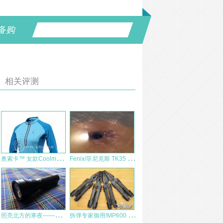
备购
相关评测
奥
索卡™ 女款Coolmax长袖恤衫评测报告-更新完毕。
F
enix/菲尼克斯 TK35 U2 战术救生手电筒 LED 强光远射 测评报告
照
亮北方的寒夜——傲雷 olight R18 PRO 亮骚强光手电测评报告
拆
弹专家御用!MP600 D.E.T排爆钳