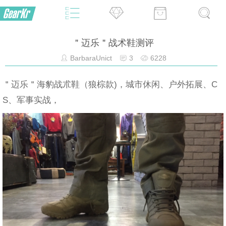
＂迈乐＂战术鞋测评
BarbaraUnict
3
6228
＂迈乐＂海豹战朮鞋（狼棕款)，城市休闲、户外拓展、C
S、军事实战，