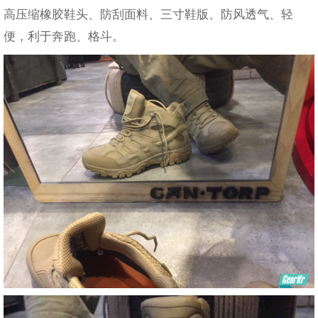
高压缩橡胶鞋头、防刮面料、三寸鞋版、防风透气、轻
便，利于奔跑、格斗。