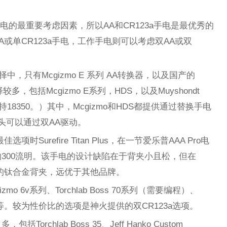
电的最重要考虑因素，所以AA和CR123a手电是最优秀的
A或单CR123a手电，工作手电则可以考虑双AA或双
中，只有Mcgizmo E 系列 AA转换器，以及国产的
的选择较多，包括Mcgizmo E系列，HDS，以及Muyshondt
le支持18350。）其中，Mcgizmo和HDS都提供通过替换手电
电头可以通过双AA驱动。
时Surefire Titan Plus，在一节爱乐普AAA Pro电
300流明。该手电的设计缺陷在于背夹小且松，但在
定制的钛合金背夹，远优于其他品牌。
zmo 6v系列、Torchlab Boss 70系列（需要编程）、
E2系列等。较为性价比的选项是神火提供的双CR123a选项。
Torchlab Boss 35、Jeff Hanko Custom