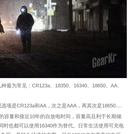
为常见：CR123a、18350、16340、18650、AA、
项是CR123a和AA，次之是AAA，再其次是18650….
0mah的容量和接近10年的自放电时间，容量高且利于长期储
，同时也都可以使用16340作为替代。日常生活使用可充电