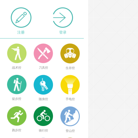
注册
登录
战术控
刀具控
生存控
徒步控
随身控
手电控
跑步控
骑行控
登山控