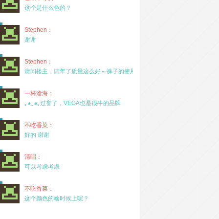
这个是什么色的？
Stephen：
谢谢
Stephen：
请问楼主，四年了质量这么好～裤子的使用率高吗？
一杯滄海：
｡◕‿◕｡过誉了，VEGA也是很牛的品牌
不吃香菜：
好的 谢谢
清唱：
可以考虑考虑
不吃香菜：
这个颜色的啥时候上呢？