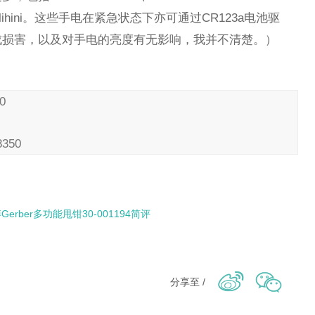
ima Malihini。这些手电在紧急状态下亦可通过CR123a电池驱
成损害，以及对手电的亮度有无影响，我并不清楚。）
0
8350
rber多功能甩钳30-001194简评
分享至 /