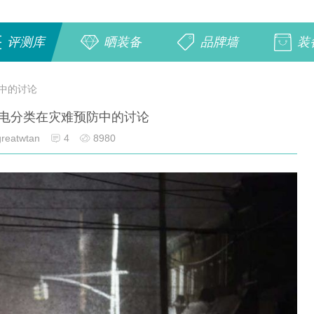
评测库
晒装备
品牌墙
装
中的讨论
电分类在灾难预防中的讨论
reatwtan
4
8980