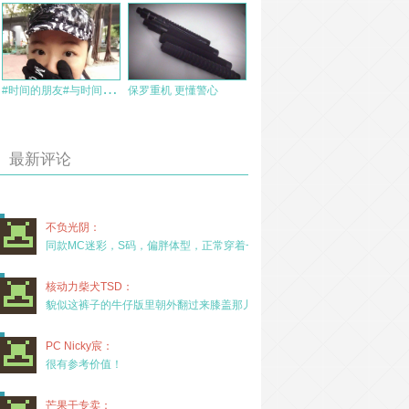
#
时间的朋友#与时间并肩而行
保罗重机 更懂警心
最新评论
不负光阴：
同款MC迷彩，S码，偏胖体型，正常穿着一年半，没
核动力柴犬TSD：
貌似这裤子的牛仔版里朝外翻过来膝盖那儿有放护膝的
PC Nicky宸：
很有参考价值！
芒果干专卖：