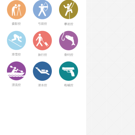
弓箭控
摄影控
攀岩控
滑雪控
旅行控
垂钓控
漂流控
潜水控
枪械控