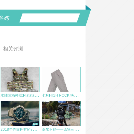
备购
相关评测
水
陆两栖神器:Platatac SMAC战术背心
七
月HIGH ROCK 快干拆分裤 测评报告
2
018年你该拥有的8款耐操数显表
卓
尔不群——原物三生不动系列城市机能三合一背包