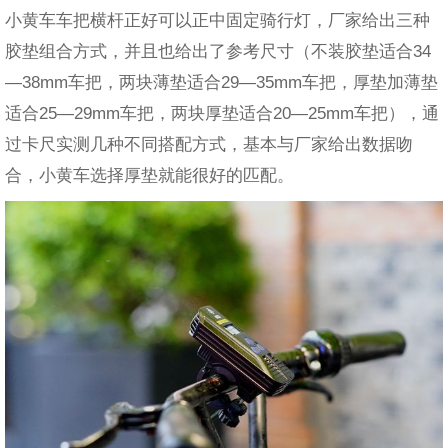
小黄车车把横杆正好可以正中固定骑行灯，厂家给出三种
胶垫组合方式，并且也给出了参考尺寸（不装胶垫适合34
—38mm车把，两块薄垫适合29—35mm车把，厚垫加薄垫
适合25—29mm车把，两块厚垫适合20—25mm车把），通
过卡尺实测几种不同搭配方式，基本与厂家给出数据吻
合，小黄车选择厚垫就能很好的匹配。