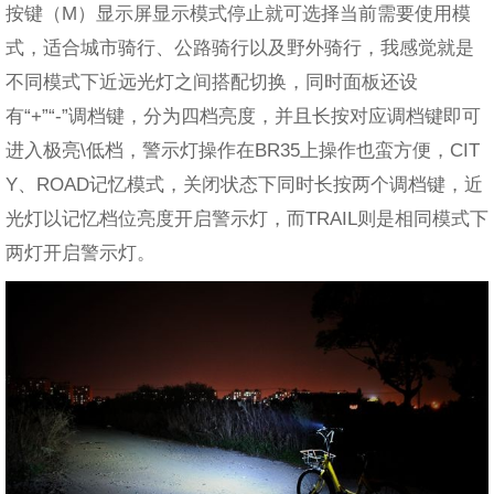
按键（M）显示屏显示模式停止就可选择当前需要使用模
式，适合城市骑行、公路骑行以及野外骑行，我感觉就是
不同模式下近远光灯之间搭配切换，同时面板还设
有“+”“-”调档键，分为四档亮度，并且长按对应调档键即可
进入极亮\低档，警示灯操作在BR35上操作也蛮方便，CIT
Y、ROAD记忆模式，关闭状态下同时长按两个调档键，近
光灯以记忆档位亮度开启警示灯，而TRAIL则是相同模式下
两灯开启警示灯。