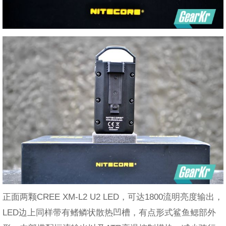
正面两颗CREE XM-L2 U2 LED，可达1800流明亮度输出，
LED边上同样带有鳍鳞状散热凹槽，有点形式鲨鱼鳃部外