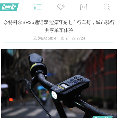
奈特科尔BR35远近双光源可充电自行车灯，城市骑行
共享单车体验
鸿鹄义生兮
2
7724