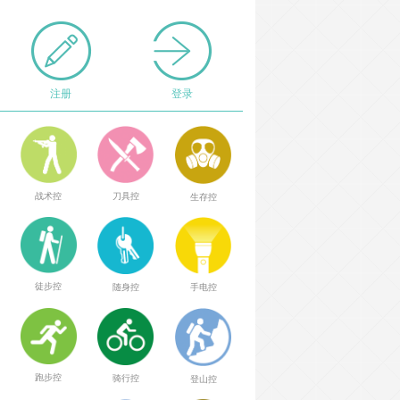
注册
登录
战术控
刀具控
生存控
徒步控
随身控
手电控
跑步控
骑行控
登山控