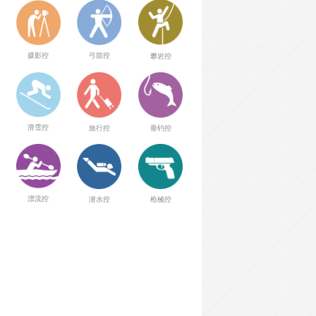
弓箭控
摄影控
攀岩控
滑雪控
旅行控
垂钓控
漂流控
潜水控
枪械控