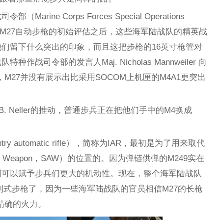
ne Corps Forces Special Operations
与了对M27自动步枪的初始评估之后，这些海军陆战队的精英战
们留下什么突出的印象，而且这把步枪的16英寸枪管对
司令部的发言人Maj. Nicholas Mannweiler 向
M27并没有展示出比采用SOCOM上机匣的M4A1更突出
t B. Neller的推动，普通步兵正在把他们手中的M4换成
y automatic rifle），简称为IAR，最初是为了用来取代
atic Weapon，SAW）的位置的。因为弹链供弹的M249实在
则可以赋予步兵们更大的机动性。现在，整个海军陆战队
的制式步枪了，因为一些海军陆战队的官员相信M27的长枪
精确的火力。