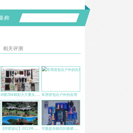
备购
相关评测
#
I爱ZB#精彩大片重头戏：本人现役EDC全面评测！（多图慎入）
军用背包在户外的应用
【
狩猎游记】2013年10月非洲最豪华的狩猎场—爱克兰
可
能是你能找到最硬核的辣椒喷雾科普1：如何确定所谓的“辣度”