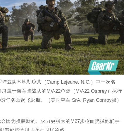
战队基地勒琼营（Camp Lejeune, N.C.）中一次名
，一架隶属于海军陆战队的MV-22鱼鹰（MV-22 Osprey）执行
后起飞返航。（美国空军 SrA. Ryan Conroy摄）
会因为换装新的、火力更强大的M27步枪而扔掉他们手
s会跟着那些常规步兵走同样的路。