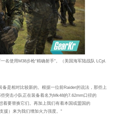
使用M38步枪“精确射手”。（美国海军陆战队 LCpl.
的装备是相对比较新的。根据一位前Raider的说法，那些上
突击小队正在装备着名为Mk48的7.62mm口径的
会想着要替换它们。再加上我们有着本国或盟国的
，近距空中支援）来为我们增加火力强度。”