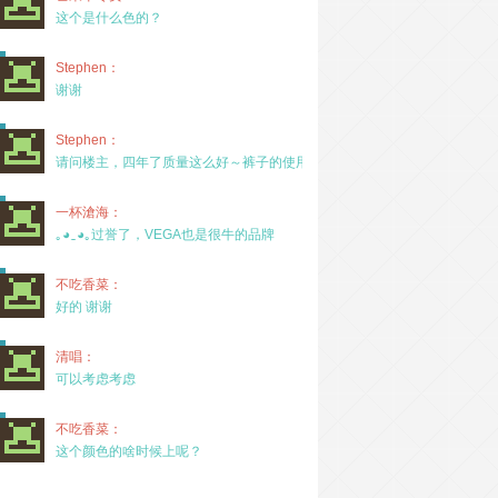
这个是什么色的？
Stephen：
谢谢
Stephen：
请问楼主，四年了质量这么好～裤子的使用率高吗？
一杯滄海：
｡◕‿◕｡过誉了，VEGA也是很牛的品牌
不吃香菜：
好的 谢谢
清唱：
可以考虑考虑
不吃香菜：
这个颜色的啥时候上呢？