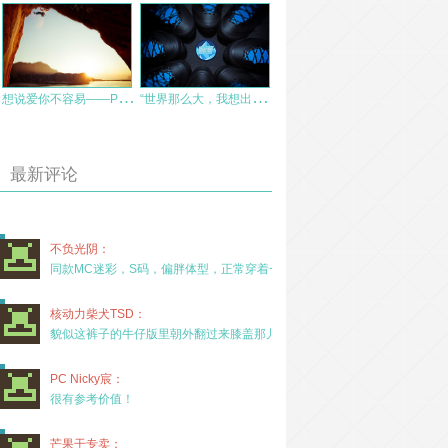
想
说爱你不容易——Patagonia W’s capilene 2 v-neck内衣测评报告
“
世界那么大，我想出去走走”之ARC’TERYX ACRUX2 FL
最新评论
不负光阴：
同款MC迷彩，S码，偏胖体型，正常穿着一年半，没
核动力柴犬TSD：
貌似这裤子的牛仔版里朝外翻过来膝盖那儿有放护膝的
PC Nicky宸：
很有参考价值！
芒果干专卖：