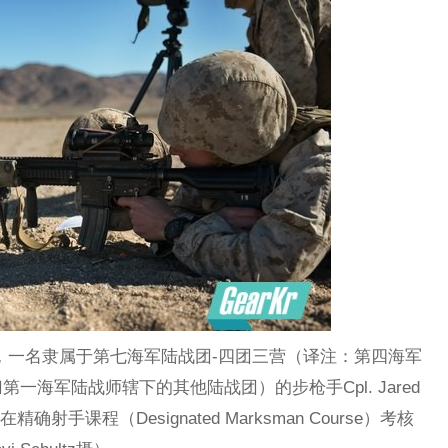
靶场上，一名隶属于第七海军陆战团-四团三营（译注：第四海军
一海军陆战师辖下的其他陆战团）的步枪手Cpl. Jared
确射手课程（Designated Marksman Course）考核