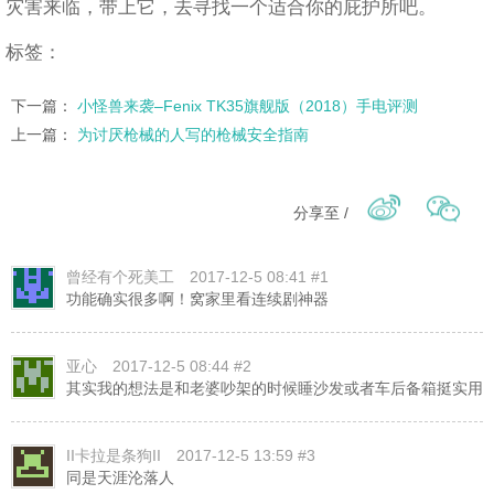
灾害来临，带上它，去寻找一个适合你的庇护所吧。
标签：
下一篇：
小怪兽来袭–Fenix TK35旗舰版（2018）手电评测
上一篇：
为讨厌枪械的人写的枪械安全指南
分享至 /
曾经有个死美工
2017-12-5 08:41 #1
功能确实很多啊！窝家里看连续剧神器
亚心
2017-12-5 08:44 #2
其实我的想法是和老婆吵架的时候睡沙发或者车后备箱挺实用
II卡拉是条狗II
2017-12-5 13:59 #3
同是天涯沦落人