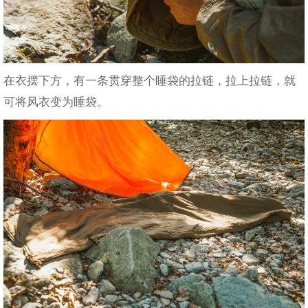
在衣摆下方，有一条贯穿整个睡袋的拉链，拉上拉链，就
可将风衣变为睡袋。