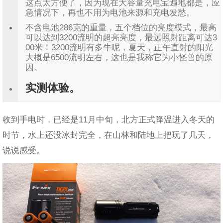
这点太方便了，因为现在大容量充电宝遍地都是，应
急情况下，再也不用为电池来源和充电发愁。
不含电池286克的重量，五个档位的亮度模式，最高
可以达到3200流明的超亮亮度，最远照射距离可达3
00米！3200流明有多牛呢，夏天，正午直射的阳光
大概是6500流明左右，这也是我称它为小怪兽的原
因。
实测体验。
收到手电时，已经是11月中旬，北方正式降温进入冬天的
时节，水上还没冰封完全，在山林和陆地上把玩了几天，
说说感受。