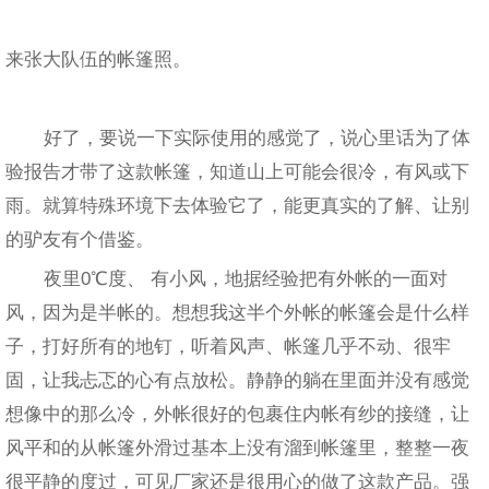
来张大队伍的帐篷照。
好了，要说一下实际使用的感觉了，说心里话为了体
验报告才带了这款帐篷，知道山上可能会很冷，有风或下
雨。就算特殊环境下去体验它了，能更真实的了解、让别
的驴友有个借鉴。
夜里0℃度、 有小风，地据经验把有外帐的一面对
风，因为是半帐的。想想我这半个外帐的帐篷会是什么样
子，打好所有的地钉，听着风声、帐篷几乎不动、很牢
固，让我忐忑的心有点放松。静静的躺在里面并没有感觉
想像中的那么冷，外帐很好的包裹住内帐有纱的接缝，让
风平和的从帐篷外滑过基本上没有溜到帐篷里，整整一夜
很平静的度过，可见厂家还是很用心的做了这款产品。强