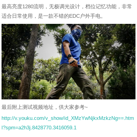
最高亮度1280流明，无极调光设计，档位记忆功能，非常
适合日常使用，是一款不错的EDC户外手电。
最后附上测试视频地址，供大家参考~
http://v.youku.com/v_show/id_XMzYwNjkxMzkzNg==.htm
l?spm=a2h3j.8428770.3416059.1