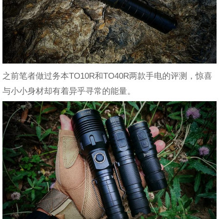
之前笔者做过务本TO10R和TO40R两款手电的评测，惊喜
与小小身材却有着异乎寻常的能量。