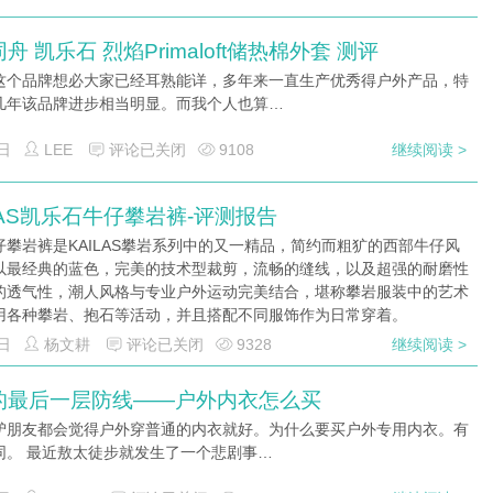
舟 凯乐石 烈焰Primaloft储热棉外套 测评
这个品牌想必大家已经耳熟能详，多年来一直生产优秀得户外产品，特
几年该品牌进步相当明显。而我个人也算…
日
LEE
评论已关闭
9108
继续阅读 >
LAS凯乐石牛仔攀岩裤-评测报告
仔攀岩裤是KAILAS攀岩系列中的又一精品，简约而粗犷的西部牛仔风
以最经典的蓝色，完美的技术型裁剪，流畅的缝线，以及超强的耐磨性
的透气性，潮人风格与专业户外运动完美结合，堪称攀岩服装中的艺术
用各种攀岩、抱石等活动，并且搭配不同服饰作为日常穿着。
日
杨文耕
评论已关闭
9328
继续阅读 >
的最后一层防线——户外内衣怎么买
驴朋友都会觉得户外穿普通的内衣就好。为什么要买户外专用内衣。有
同。 最近敖太徒步就发生了一个悲剧事…