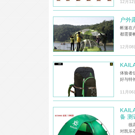
12月12
户外
帐篷在
都需要
12月08
KAIL
体验者信
好与特
11月06
KAI
备 测
很高兴
对凯乐