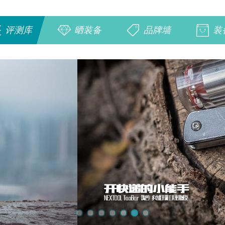
评测库
晒装备
品牌墙
装