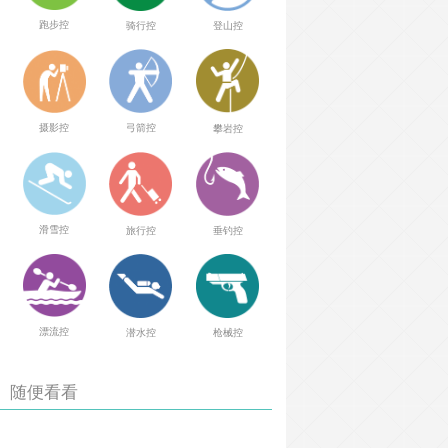
跑步控
骑行控
登山控
弓箭控
摄影控
攀岩控
滑雪控
旅行控
垂钓控
漂流控
潜水控
枪械控
随便看看