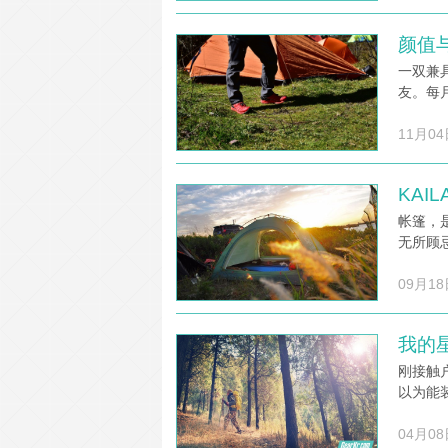
颜值与
一双兼
友。每
11月04
KA
帐篷，
无所顾
09月18
我的星
刚接触
以为能
04月08