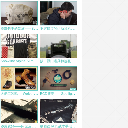
摄
影包中的贵族——Billingham 白金汉
不
容错过的运动耳机——南卡NANK Runner Pro体验
S
nowline Alpine Slim Chair折叠凳测评
缺
口照门瞄具和觇孔瞄准具孰优孰劣？
大
爱工装靴 — Wolverine 1000 mile 开箱
E
CD新宠——Spotlight shift2.0&Spark试用测评
够
用就好——闲侃及小测ASP P16伸缩警棍
纳
丽德TA15战术手电筒，不止于亮。