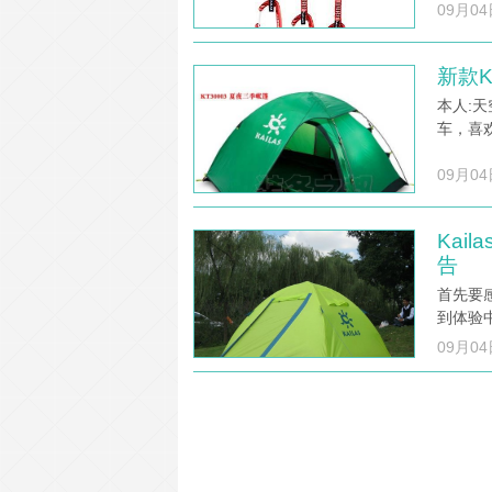
09月04
新款K
本人:天
车，喜
09月04
Kai
告
首先要
到体验
09月04