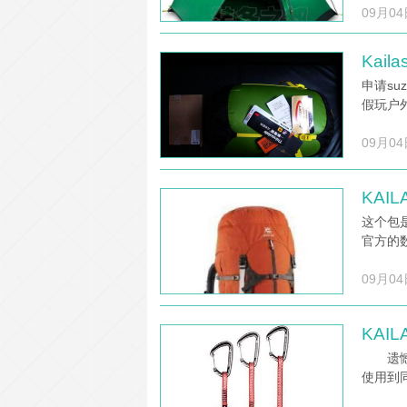
09月04
Kai
申请su
假玩户
09月04
KAI
这个包
官方的
09月04
KAI
遗憾的
使用到