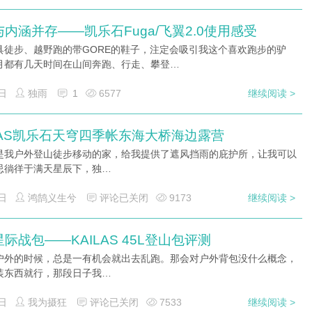
内涵并存——凯乐石Fuga/飞翼2.0使用感受
具徒步、越野跑的带GORE的鞋子，注定会吸引我这个喜欢跑步的驴
月都有几天时间在山间奔跑、行走、攀登…
日
独雨
1
6577
继续阅读 >
ILAS凯乐石天穹四季帐东海大桥海边露营
是我户外登山徒步移动的家，给我提供了遮风挡雨的庇护所，让我可以
忌徜徉于满天星辰下，独…
日
鸿鹄义生兮
评论已关闭
9173
继续阅读 >
际战包——KAILAS 45L登山包评测
户外的时候，总是一有机会就出去乱跑。那会对户外背包没什么概念，
装东西就行，那段日子我…
日
我为摄狂
评论已关闭
7533
继续阅读 >