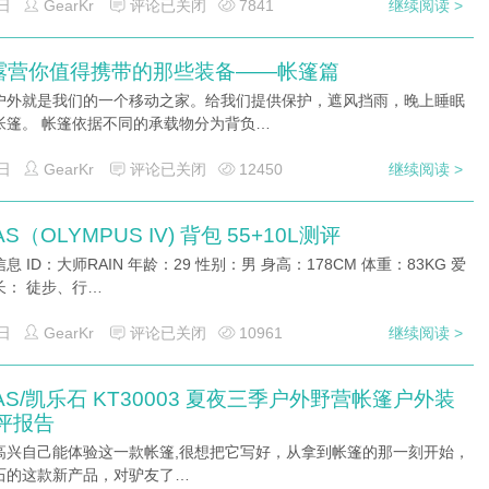
日
GearKr
评论已关闭
7841
继续阅读 >
露营你值得携带的那些装备——帐篷篇
户外就是我们的一个移动之家。给我们提供保护，遮风挡雨，晚上睡眠
帐篷。 帐篷依据不同的承载物分为背负…
日
GearKr
评论已关闭
12450
继续阅读 >
AS（OLYMPUS IV) 背包 55+10L测评
息 ID：大师RAIN 年龄：29 性别：男 身高：178CM 体重：83KG 爱
长： 徒步、行…
日
GearKr
评论已关闭
10961
继续阅读 >
LAS/凯乐石 KT30003 夏夜三季户外野营帐篷户外装
评报告
自己能体验这一款帐篷,很想把它写好，从拿到帐篷的那一刻开始，
石的这款新产品，对驴友了…