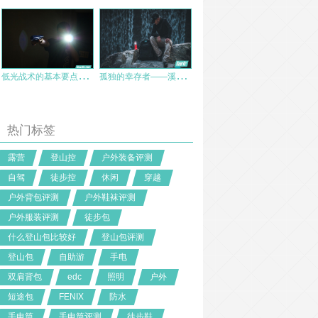
低
光战术的基本要点—FENIX PD35 战术版手电实测
孤
独的幸存者——溪流之光 幸存者 使用评测
热门标签
露营
登山控
户外装备评测
自驾
徒步控
休闲
穿越
户外背包评测
户外鞋袜评测
户外服装评测
徒步包
什么登山包比较好
登山包评测
登山包
自助游
手电
双肩背包
edc
照明
户外
短途包
FENIX
防水
手电筒
手电筒评测
徒步鞋