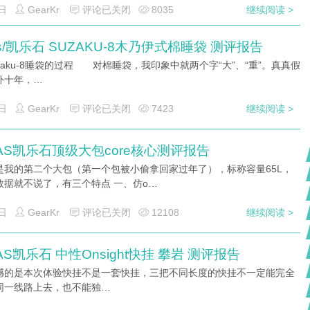
日
GearKr
评论已关闭
8035
继续阅读 >
las/凯乐石 SUZAKU-8木乃伊式棉睡袋 测评报告
zaku-8睡袋的过程 对棉睡袋，我印象中就两个字“大”、“重”。真真假
外十年，…
日
GearKr
评论已关闭
7423
继续阅读 >
LAS凯乐石顶级大包core核心测评报告
是我的第二个大包（第一个包被小偷拿回家过年了），标称容量65L，
数据就不说了，有三个特点 一、仿o…
日
GearKr
评论已关闭
12108
继续阅读 >
LAS凯乐石 中性Onsight快挂 攀岩 测评报告
是本次体验快挂不是一套快挂，三把不同长度的快挂不一定能完全
同一线路上去，也不能独…