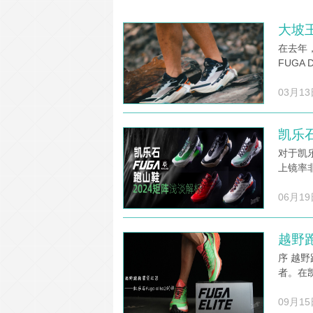
大坡王
在去年
FUGA
03月13
凯乐石
对于凯
上镜率
06月19
越野跑
序 越
者。在
09月15