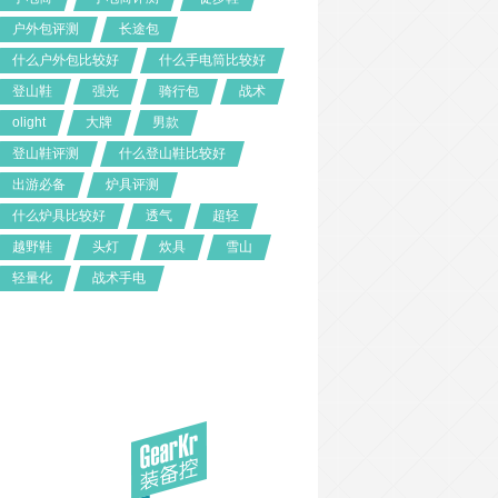
户外包评测
长途包
什么户外包比较好
什么手电筒比较好
登山鞋
强光
骑行包
战术
olight
大牌
男款
登山鞋评测
什么登山鞋比较好
出游必备
炉具评测
什么炉具比较好
透气
超轻
越野鞋
头灯
炊具
雪山
轻量化
战术手电