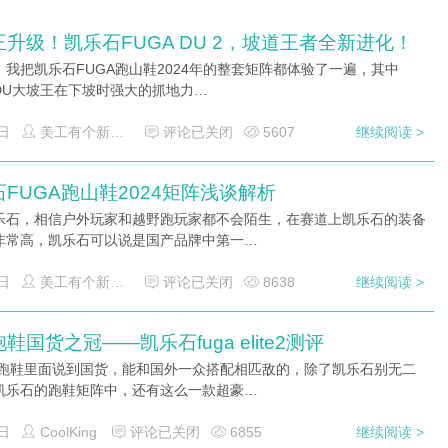
升级！凯乐石FUGA DU 2，坡道王者全新进化！
，我把凯乐石FUGA跑山鞋2024年的整套矩阵都体验了一遍，其中
 DU大坡王在下坡时强大的抓地力…
日
美工有个新玩具
评论已关闭
5607
继续阅读 >
FUGA跑山鞋2024矩阵浅谈解析
乐石，相信户外玩家和越野跑玩家都不会陌生，在赛道上凯乐石的装备
非常高，凯乐石可以说是国产品牌中第一…
日
美工有个新玩具
评论已关闭
8638
继续阅读 >
鞋国货之冠——凯乐石fuga elite2测评
野跑鞋里面说到国货，能和国外一众搭配相匹敌的，除了凯乐石别无二
凯乐石的跑鞋矩阵中，还有这么一款超豪…
日
CoolKing
评论已关闭
6855
继续阅读 >