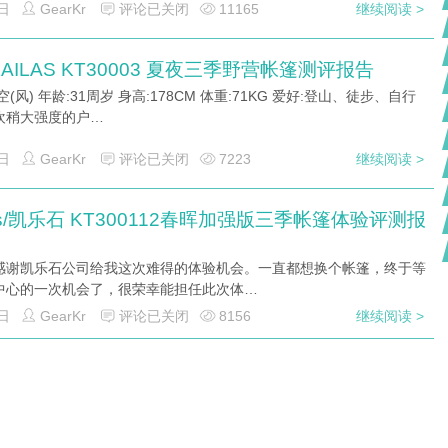
日
GearKr
评论已关闭
11165
继续阅读 >
AILAS KT30003 夏夜三季野营帐篷测评报告
空(风) 年龄:31周岁 身高:178CM 体重:71KG 爱好:登山、徒步、自行
欢稍大强度的户…
日
GearKr
评论已关闭
7223
继续阅读 >
las/凯乐石 KT300112春晖加强版三季帐篷体验评测报
感谢凯乐石公司给我这次难得的体验机会。一直都想换个帐篷，终于等
中心的一次机会了，很荣幸能担任此次体…
日
GearKr
评论已关闭
8156
继续阅读 >