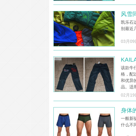
风雪同
凯乐石
别最近
03月09
KAI
该款牛
格，配
和优异
品。适
02月19
身体
一般新
什么不