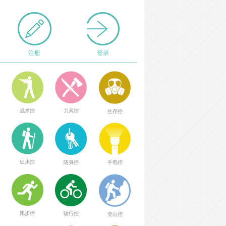
注册
登录
战术控
刀具控
生存控
徒步控
随身控
手电控
跑步控
骑行控
登山控