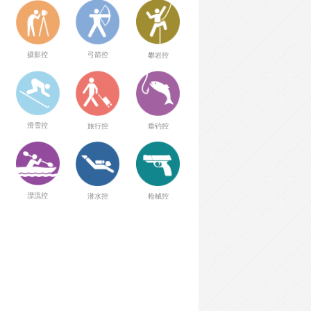
弓箭控
摄影控
攀岩控
滑雪控
旅行控
垂钓控
漂流控
潜水控
枪械控