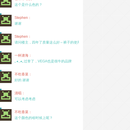
这个是什么色的？
Stephen：
谢谢
Stephen：
请问楼主，四年了质量这么好～裤子的使用率高吗？
一杯滄海：
｡◕‿◕｡过誉了，VEGA也是很牛的品牌
不吃香菜：
好的 谢谢
清唱：
可以考虑考虑
不吃香菜：
这个颜色的啥时候上呢？