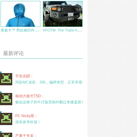
奥
索卡™ 男款梭织外套超轻风衣测评报告
V
FOTW: The Triple Aught Design FJ Cruiser TAD创始人改装的酷路泽
最新评论
不负光阴：
同款MC迷彩，S码，偏胖体型，正常穿着一年半，没
核动力柴犬TSD：
貌似这裤子的牛仔版里朝外翻过来膝盖那儿有放护膝的
PC Nicky宸：
很有参考价值！
芒果干专卖：