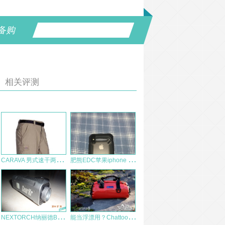
备购
相关评测
C
ARAVA 男式速干两节裤体验报告
肥
熊EDC苹果iphone X战术防摔手机壳评测感受
N
EXTORCH纳丽德B10骑行灯评测
能
当浮漂用？Chattooga防水旅行包