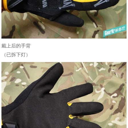
戴上后的手背
（已拆下灯）