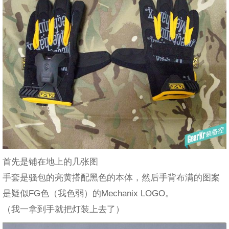
首先是铺在地上的几张图
手套是骚包的亮黄搭配黑色的本体，然后手背布满的图案
是疑似FG色（我色弱）的Mechanix LOGO。
（我一拿到手就把灯装上去了）