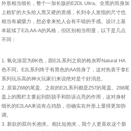
外形相当细长，整个一加长版的E2DL Ultra。全黑的筒身加
上粗犷的大头给人黑又硬的质感，长到令人发指的尺寸也
相当有威慑力，想必拿来抡人会有不错的手感。设计上基
本延续了E2LAA-A的风格，但区别相当明显，以下是几点
不同：
1. 氧化涂层为BK色，跟E2L系列之前的枪灰即Natural HA
色不同。E2L系列终于有黑色的AA筒身了，这对热衷于拿E
系列玩乐高的神火玩家们来说绝对是个好消息。
2. 原装Z68的尾盖。之前的E2L系列都是Z57的尾盖。Z68尾
盖上的围栏主要起到防脱手和防误点亮的作用，这对身材
细长的E2LAA来说有点鸡肋，但确实在外形上显得更加协
调。
3. 新款的双向长抱夹。相比短抱夹，我个人更喜欢这个新