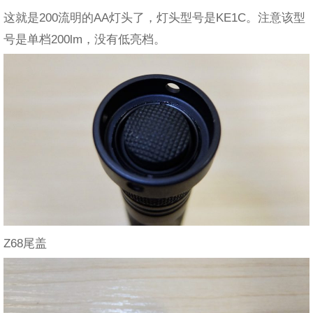
这就是200流明的AA灯头了，灯头型号是KE1C。注意该型
号是单档200lm，没有低亮档。
Z68尾盖