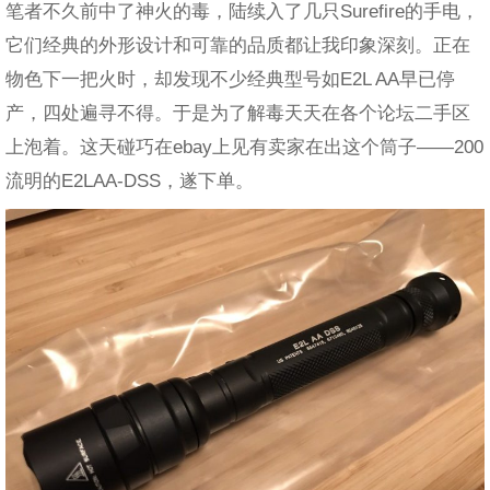
笔者不久前中了神火的毒，陆续入了几只Surefire的手电，
它们经典的外形设计和可靠的品质都让我印象深刻。正在
物色下一把火时，却发现不少经典型号如E2L AA早已停
产，四处遍寻不得。于是为了解毒天天在各个论坛二手区
上泡着。这天碰巧在ebay上见有卖家在出这个筒子——200
流明的E2LAA-DSS，遂下单。