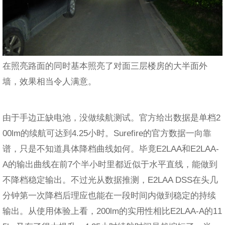
在照亮路面的同时基本照亮了对面三层楼房的大半面外
墙，效果相当令人满意。
由于手边正缺电池，没做续航测试。官方给出数据是单档2
00lm的续航可达到4.25小时。Surefire的官方数据一向靠
谱，只是不知道具体降档曲线如何。毕竟E2LAA和E2LAA-
A的输出曲线在前7个半小时里都近似于水平直线，能做到
不降档稳定输出。不过光从数据推测，E2LAA DSS在头几
分钟第一次降档后理应也能在一段时间内做到稳定的持续
输出。从使用体验上看，200lm的实用性相比E2LAA-A的11