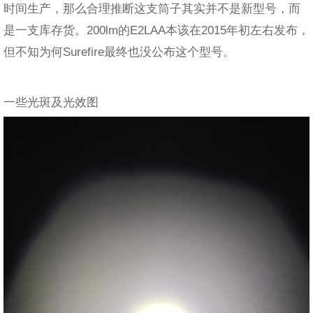
时间生产，那么合理推断这支筒子其实并不是新型号，而
是一支库存货。200lm的E2LAA本该在2015年初左右发布，
但不知为何Surefire最终也没公布这个型号。
一些光斑及光效图