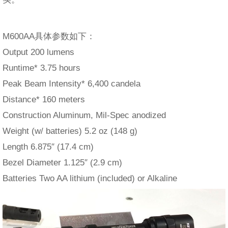
M600AA具体参数如下：
Output 200 lumens
Runtime* 3.75 hours
Peak Beam Intensity* 6,400 candela
Distance* 160 meters
Construction Aluminum, Mil-Spec anodized
Weight (w/ batteries) 5.2 oz (148 g)
Length 6.875″ (17.4 cm)
Bezel Diameter 1.125″ (2.9 cm)
Batteries Two AA lithium (included) or Alkaline