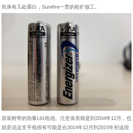
筒身有几处露白，Surefire一贯的粗犷做工。
原装附带的劲量L91电池。注意保质期是到2034年12月，也
就是说这支手电很有可能是在2014年12月到2015年初这段