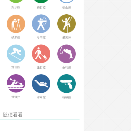
跑步控
骑行控
登山控
弓箭控
摄影控
攀岩控
滑雪控
旅行控
垂钓控
漂流控
潜水控
枪械控
随便看看