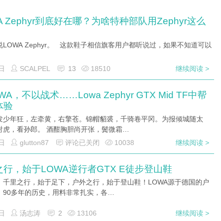
A Zephyr到底好在哪？为啥特种部队用Zephyr这么
LOWA Zephyr。 这款鞋子相信旗客用户都听说过，如果不知道可以
日
SCALPEL
13
18510
继续阅读 >
WA，不以战术……Lowa Zephyr GTX Mid TF中帮
体验
发少年狂，左牵黄，右擎苍。锦帽貂裘，千骑卷平冈。为报倾城随太
射虎，看孙郎。 酒酣胸胆尚开张，鬓微霜…
日
glutton87
评论已关闭
10038
继续阅读 >
行，始于LOWA逆行者GTX E徒步登山鞋
：千里之行，始于足下，户外之行，始于登山鞋！LOWA源于德国的户
，90多年的历史，用料非常扎实，各…
日
汤志涛
2
13106
继续阅读 >