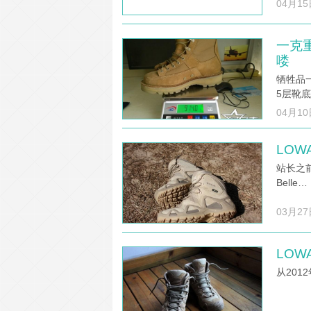
04月15
一克
喽
牺牲品一
5层靴底，
04月10
LOW
站长之前已
Belle…
03月27
LOWA
从201