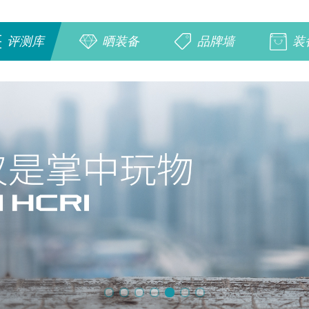
评测库
晒装备
品牌墙
装