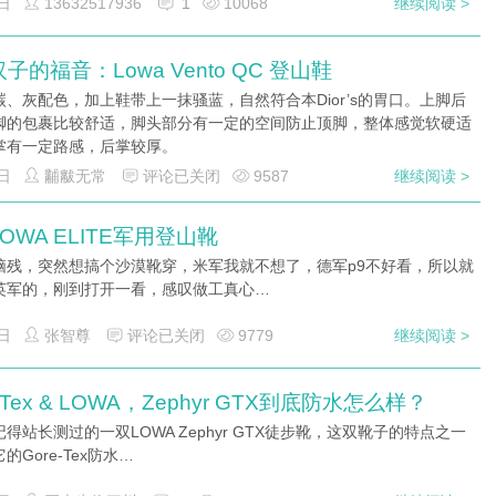
日
13632517936
1
10068
继续阅读 >
子的福音：Lowa Vento QC 登山鞋
碳、灰配色，加上鞋带上一抹骚蓝，自然符合本Dior’s的胃口。上脚后
脚的包裹比较舒适，脚头部分有一定的空间防止顶脚，整体感觉软硬适
掌有一定路感，后掌较厚。
日
黼黻无常
评论已关闭
9587
继续阅读 >
OWA ELITE军用登山靴
脑残，突然想搞个沙漠靴穿，米军我就不想了，德军p9不好看，所以就
英军的，刚到打开一看，感叹做工真心…
日
张智尊
评论已关闭
9779
继续阅读 >
e-Tex & LOWA，Zephyr GTX到底防水怎么样？
得站长测过的一双LOWA Zephyr GTX徒步靴，这双靴子的特点之一
的Gore-Tex防水…