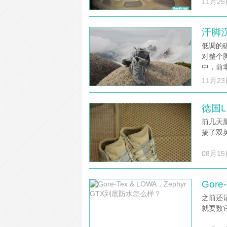
11月25
汗脚汉
低调的
对整个
中，前
11月23
德国L
前几天
搞了双
08月15
Gor
之前还记
就要数它