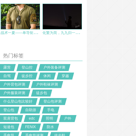
战
术一夏——单导矩阵系列V领POLO衫
化
繁为简，九九归一——评纳丽德TA01战术手电
热门标签
露营
登山控
户外装备评测
自驾
徒步控
休闲
穿越
户外背包评测
户外鞋袜评测
户外服装评测
徒步包
什么登山包比较好
登山包评测
登山包
自助游
手电
双肩背包
edc
照明
户外
短途包
FENIX
防水
手电筒
手电筒评测
徒步鞋