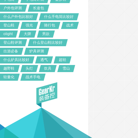
户外包评测
长途包
什么户外包比较好
什么手电筒比较好
登山鞋
强光
骑行包
战术
olight
大牌
男款
登山鞋评测
什么登山鞋比较好
出游必备
炉具评测
什么炉具比较好
透气
超轻
越野鞋
头灯
炊具
雪山
轻量化
战术手电