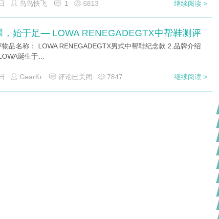
日
鸟鸟快飞
1
6813
继续阅读 >
，始于足— LOWA RENEGADEGTX中帮鞋测评
评物品名称： LOWA RENEGADEGTX男式中帮鞋纪念款 2.品牌介绍
年LOWA诞生于…
日
GearKr
评论已关闭
7847
继续阅读 >