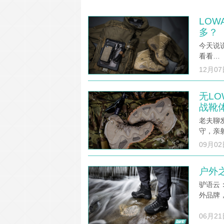
LOW
多？
今天说说
看看…
12月07
无LO
战靴
老夫聊
守，亲
09月02
户外之
驴语云
外品牌
06月21