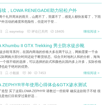
续，LOWA RENEGADE助力轻松户外
连两个礼拜周末的雨天，山爬不了，营露不了，感觉人都快发霉了，下雨
户外活动的难度和危险性，但是对于登…
日
waynetop
评论已关闭
18405
继续阅读 >
 Khumbu II GTX Trekking 男士防水徒步靴
a的徒步鞋等系列，在国内商场的价格大多在两千以上，网购需要一千余
实际网购大部分时间还处于断货状态。综合天时地利人和的分析，海淘
a是一个很不错的选择，可以选择的款式和颜色比国内多上许多，实际价格
费也处于绝对的优势。
日
小魁拔
30
7453
继续阅读 >
A ZEPHYR半年使用心得体会&GTX渗水测试
造型 买了这双LOWA ZEPHYR 请教过一些前辈 确实这款鞋子不错 很
说是他们目前穿过最舒适…