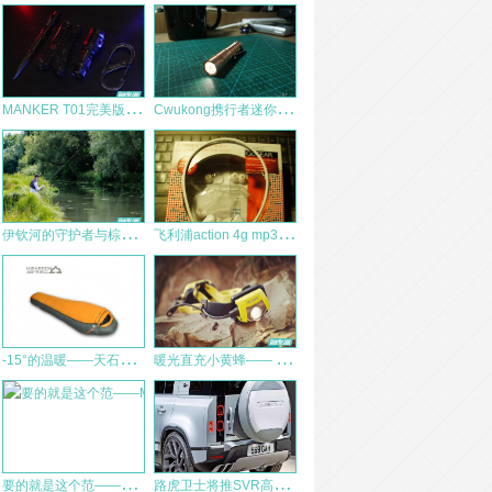
M
ANKER T01完美版入手体验
C
wukong携行者迷你手电筒小评
伊
钦河的守护者与棕鳟—保护西式毛钩钓的起源之地
飞
利浦action 4g mp3跑步运动型头戴式播放器 测评报告
-
15°的温暖——天石冰川睡袋之体验 冬季户外睡袋体验评测 装备体验
暖
光直充小黄蜂—— GLAREE M50L-P使用评测
要
的就是这个范——MAGFORCE麦格霍斯隐匿者三角战术包
路
虎卫士将推SVR高性能版，剑指奔驰G63 AMG