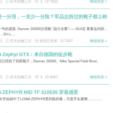
日
巨大生物三川
1
7521
继续阅读 >
重一分强，一克少一分险？军品志拆过的靴子都上称
号的遗孤: Danner 26000沙漠靴 “战斗全重”——914克 看看这内部，
Dri-L…
日
巨大生物三川
评论已关闭
7267
继续阅读 >
A Zephyr GTX：来自德国的徒步靴
经拆了四双靴子，Danner 26000、Nike Special Field Boot、
日
巨大生物三川
3
8467
继续阅读 >
 ZEPHYR MID TF 310535 穿着感受
2年开始就中了LOWA ZEPHYR系列鞋的毒，可是手头紧啊…………