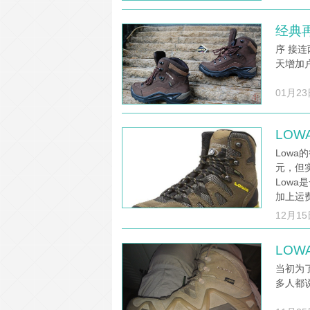
经典再
序 接
天增加
01月23
LOWA
Low
元，但
Low
加上运
12月15
LOW
当初为了
多人都