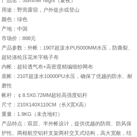
产品名：Summer Night（夏夜）
用途：野营露宿，户外徙步或登山
颜色：绿色
产地：中国
市场价：898元
产品参数：外帐：190T超泼水PU5000MM水压，防撕裂、
超轻涤纶压花米字格子布
内帐：超轻透气布+高密度精编细纱网布
底帐：210T超泼水10000PU水压，确保了优越的防水、耐
磨性
帐杆：￠8.5X0.72MM超轻高强度铝杆
尺寸：210X140X110CM（长X宽X高）
重量：1.9KG（未含地钉）
产品特点：双层、半外帐设计，提供优越的防雨、防风保
护性。两根航空铝杆支架两杆交叉式结构，高大宽敞，结