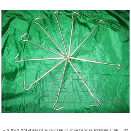
￠8.5X0.72MM超轻高强度铝杆和超轻的地钉携带方便、安