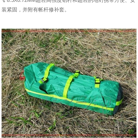
装紧固，并附有帐杆修补套。