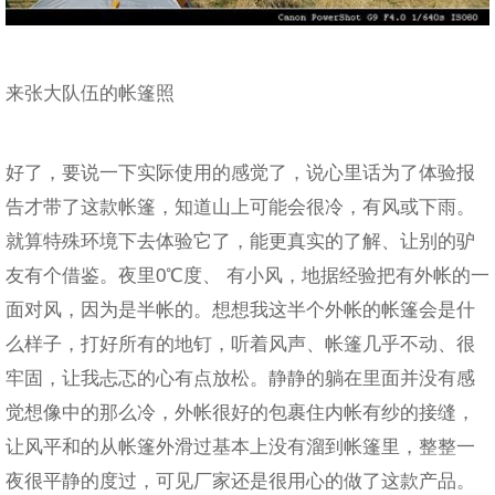
来张大队伍的帐篷照
好了，要说一下实际使用的感觉了，说心里话为了体验报
告才带了这款帐篷，知道山上可能会很冷，有风或下雨。
就算特殊环境下去体验它了，能更真实的了解、让别的驴
友有个借鉴。夜里0℃度、 有小风，地据经验把有外帐的一
面对风，因为是半帐的。想想我这半个外帐的帐篷会是什
么样子，打好所有的地钉，听着风声、帐篷几乎不动、很
牢固，让我忐忑的心有点放松。静静的躺在里面并没有感
觉想像中的那么冷，外帐很好的包裹住内帐有纱的接缝，
让风平和的从帐篷外滑过基本上没有溜到帐篷里，整整一
夜很平静的度过，可见厂家还是很用心的做了这款产品。