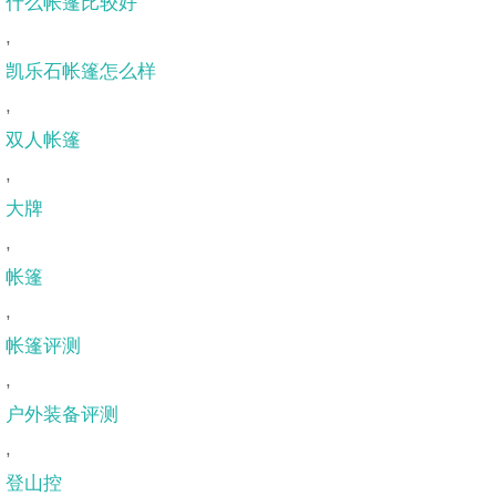
什么帐篷比较好
,
凯乐石帐篷怎么样
,
双人帐篷
,
大牌
,
帐篷
,
帐篷评测
,
户外装备评测
,
登山控