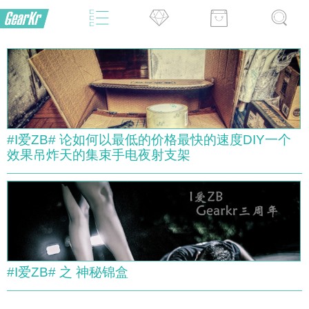
#I爱ZB# 论如何以最低的价格最快的速度DIY一个
效果吊炸天的集束手电夜射支架
#I爱ZB# 之 神秘锦盒