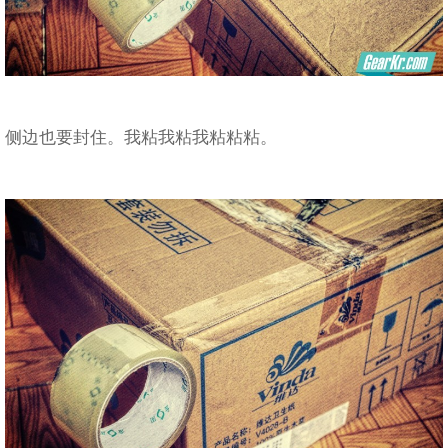
侧边也要封住。我粘我粘我粘粘粘。