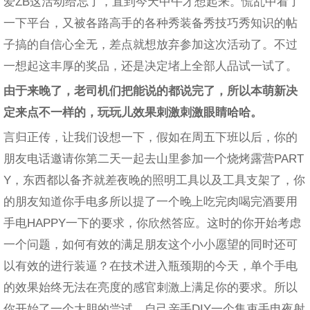
爱ZB这活动给忘了，直到今天中午才想起来。慌乱中看了
一下平台，又被各路高手的各种秀装备秀技巧秀知识的帖
子搞的自信心全无，差点就想放弃参加这次活动了。不过
一想起这丰厚的奖品，还是决定堵上全部人品试一试了。
由于来晚了，老司机们把能说的都说完了，所以本萌新决
定来点不一样的，玩玩儿效果刺激刺激眼睛哈哈。
言归正传，让我们设想一下，假如在周五下班以后，你的
朋友电话邀请你第二天一起去山里参加一个烧烤露营PART
Y，东西都以备齐就差夜晚的照明工具以及工具支架了，你
的朋友知道你手电多所以提了一个晚上吃完肉喝完酒要用
手电HAPPY一下的要求，你欣然答应。这时的你开始考虑
一个问题，如何有效的满足朋友这个小小愿望的同时还可
以有效的进行装逼？在技术进入瓶颈期的今天，单个手电
的效果始终无法在亮度的感官刺激上满足你的要求。所以
你开始了一个大胆的尝试，自己亲手DIY一个集束手电夜射