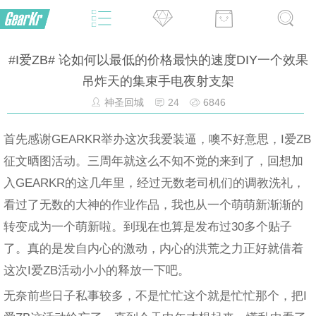
#I爱ZB# 论如何以最低的价格最快的速度DIY一个效果
吊炸天的集束手电夜射支架
神圣回城
24
6846
首先感谢GEARKR举办这次我爱装逼，噢不好意思，I爱ZB
征文晒图活动。三周年就这么不知不觉的来到了，回想加
入GEARKR的这几年里，经过无数老司机们的调教洗礼，
看过了无数的大神的作业作品，我也从一个萌萌新渐渐的
转变成为一个萌新啦。到现在也算是发布过30多个贴子
了。真的是发自内心的激动，内心的洪荒之力正好就借着
这次I爱ZB活动小小的释放一下吧。
无奈前些日子私事较多，不是忙忙这个就是忙忙那个，把I