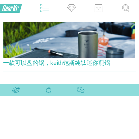
一款可以盘的锅，keith铠斯纯钛迷你煎锅