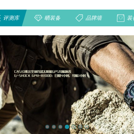
评测库
晒装备
品牌墙
装