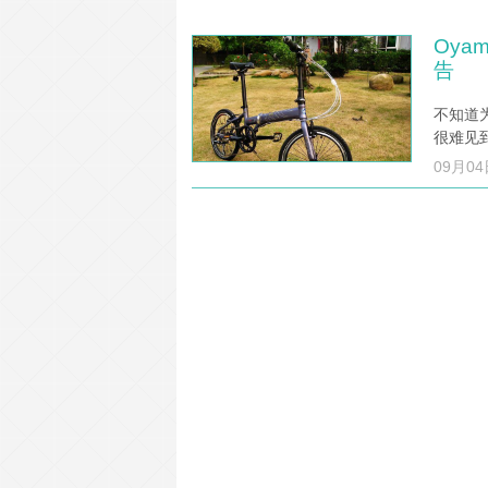
Oya
告
不知道
很难见
09月04