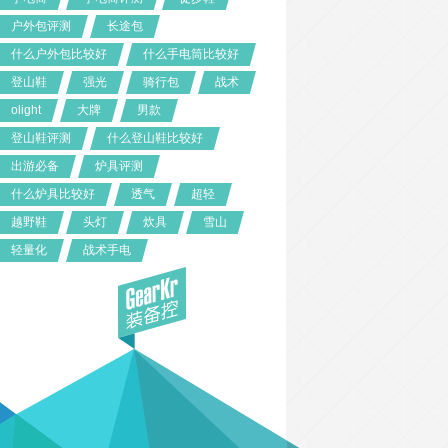
户外包评测
长途包
什么户外包比较好
什么手电筒比较好
登山鞋
强光
骑行包
战术
olight
大牌
男款
登山鞋评测
什么登山鞋比较好
出游必备
炉具评测
什么炉具比较好
透气
超轻
越野鞋
头灯
炊具
雪山
轻量化
战术手电