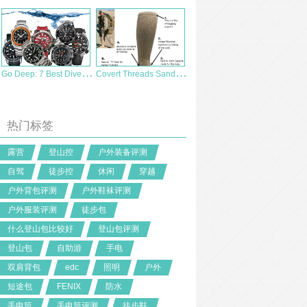
G
o Deep: 7 Best Dive Watches 七款最佳潜水表推荐
C
overt Threads Sand Military Boot Sock 军用袜子
热门标签
露营
登山控
户外装备评测
自驾
徒步控
休闲
穿越
户外背包评测
户外鞋袜评测
户外服装评测
徒步包
什么登山包比较好
登山包评测
登山包
自助游
手电
双肩背包
edc
照明
户外
短途包
FENIX
防水
手电筒
手电筒评测
徒步鞋