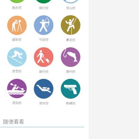
跑步控
骑行控
登山控
弓箭控
摄影控
攀岩控
滑雪控
旅行控
垂钓控
漂流控
潜水控
枪械控
随便看看