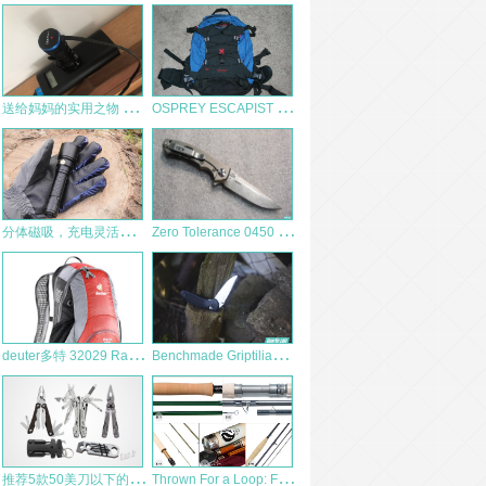
送
给妈妈的实用之物 Olight H1R
O
SPREY ESCAPIST （隐士） 多用途小包赏析
分
体磁吸，充电灵活！Fenix菲尼克斯WF26R工业巡检手电体验
Z
ero Tolerance 0450 测评
d
euter多特 32029 Race EXP Air 骑行系列
B
enchmade Griptilian 551 多图评测
推
荐5款50美刀以下的多功能工具
T
hrown For a Loop: Five Great Fly Rods 路亚钓鱼竿选购