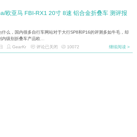
ma/欧亚马 FBI-RX1 20寸 8速 铝合金折叠车 测评报
为什么，国内很多自行车网站对于大行SP8和P16的评测多如牛毛，却
到内级别折叠车产品欧…
日
GearKr
评论已关闭
10072
继续阅读 >