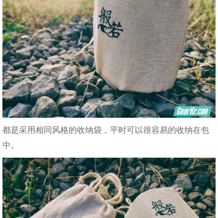
都是采用相同风格的收纳袋，平时可以很容易的收纳在包
中。