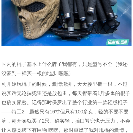
国内的棍子基本上什么牌子我都有，只是型号不全（我还
没豪到一样买一根的地步 嘿嘿）
刚开始玩棍子的时候，激情澎湃，天天腰里揣一根，不过
说实话无论揣兜里还是放包里，每天都带着1斤多重的棍子
也确实累赘。记得那时保罗出了整个行业第一款轻版棍子
——特工2，虽然只有16寸但只有100多克，轻的不要不要
滴，刚开卖就买了2只。确实轻，插口裤兜也无压力，不会
让人感觉胯下有巨物 嘿嘿。那时重燃了我对甩棍的激情，