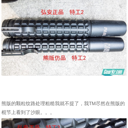
熊版的颗粒纹路处理粗糙我就不提了，我TM尽然在熊版的
棍节上看到了沙眼。。。