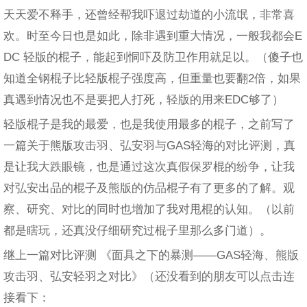
天天爱不释手，还曾经帮我吓退过劫道的小流氓，非常喜
欢。时至今日也是如此，除非遇到重大情况，一般我都会E
DC 轻版的棍子，能起到恫吓及防卫作用就足以。（傻子也
知道全钢棍子比轻版棍子强度高，但重量也要翻2倍，如果
真遇到情况也不是要把人打死，轻版的用来EDC够了）
轻版棍子是我的最爱，也是我使用最多的棍子，之前写了
一篇关于熊版攻击羽、弘安羽与GAS轻海的对比评测，真
是让我大跌眼镜，也是通过这次真假保罗棍的纷争，让我
对弘安出品的棍子及熊版的仿品棍子有了更多的了解。观
察、研究、对比的同时也增加了我对甩棍的认知。（以前
都是瞎玩，还真没仔细研究过棍子里那么多门道）。
继上一篇对比评测 《面具之下的暴测——GAS轻海、熊版
攻击羽、弘安轻羽之对比》（还没看到的朋友可以点击连
接看下：