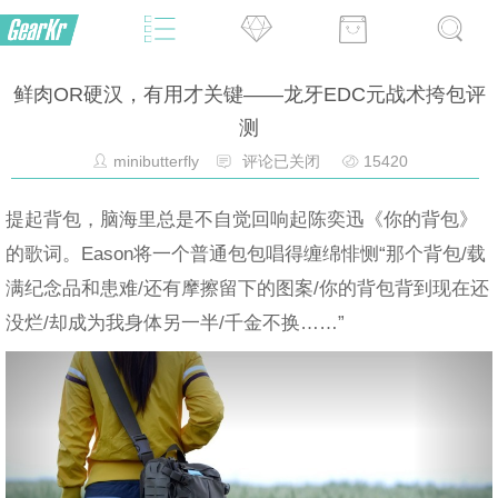
鲜肉OR硬汉，有用才关键——龙牙EDC元战术挎包评
测
minibutterfly
评论已关闭
15420
提起背包，脑海里总是不自觉回响起陈奕迅《你的背包》
的歌词。Eason将一个普通包包唱得缠绵悱恻“那个背包/载
满纪念品和患难/还有摩擦留下的图案/你的背包背到现在还
没烂/却成为我身体另一半/千金不换……”