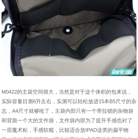
M0422的主袋空间很大，当然是对于这个体积的包来说，
实际容量目测6升左右，实测可以轻松放进15本B5尺寸的杂
志，A4尺寸就够呛了，主袋内部只有一个带拉锁的杂物袋
和背面一个大的文件袋，文件袋内部为了提升手感也衬了
一层魔术粘，手感软糯，比较适合放IPAD这类的扁平物