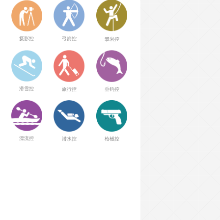
弓箭控
摄影控
攀岩控
滑雪控
旅行控
垂钓控
漂流控
潜水控
枪械控