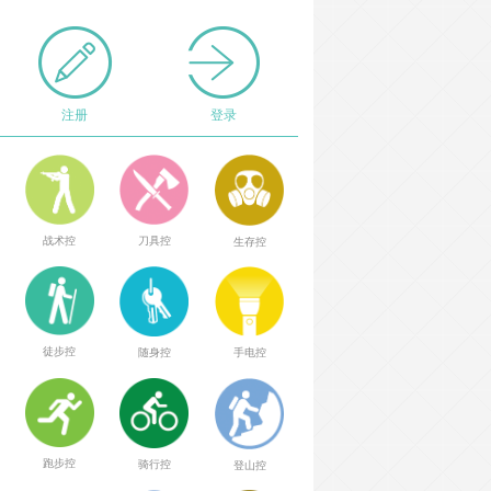
注册
登录
战术控
刀具控
生存控
徒步控
随身控
手电控
跑步控
骑行控
登山控