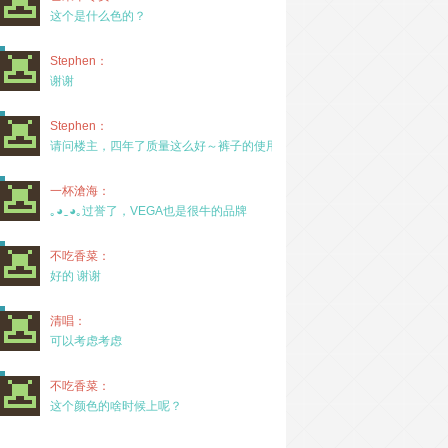
这个是什么色的？
Stephen：
谢谢
Stephen：
请问楼主，四年了质量这么好～裤子的使用率高吗？
一杯滄海：
｡◕‿◕｡过誉了，VEGA也是很牛的品牌
不吃香菜：
好的 谢谢
清唱：
可以考虑考虑
不吃香菜：
这个颜色的啥时候上呢？