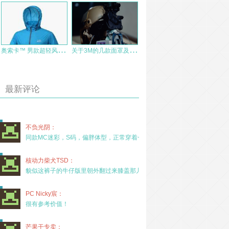
奥
索卡™ 男款超轻风衣测评报告
关
于3M的几款面罩及滤罐的简明介绍
最新评论
不负光阴：
同款MC迷彩，S码，偏胖体型，正常穿着一年半，没
核动力柴犬TSD：
貌似这裤子的牛仔版里朝外翻过来膝盖那儿有放护膝的
PC Nicky宸：
很有参考价值！
芒果干专卖：