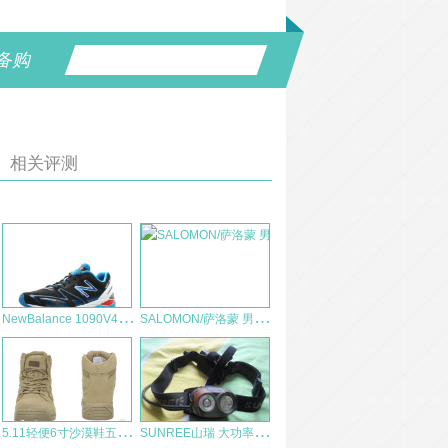
备购
相关评测
N
ewBalance 1090V4测评
S
ALOMON/萨洛蒙 男款全能型超轻透气越野跑鞋 测评报告
5
.11轻便6寸沙漠鞋五年使用回顾
S
UNREE山瑞 大功率轻量化三防头灯M60户外测评报告