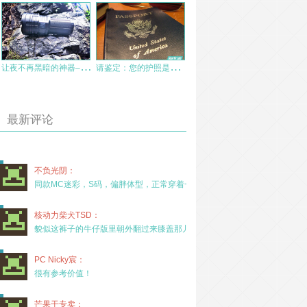
让
夜不再黑暗的神器–IMALENT艾美能特DT35测评
请
鉴定：您的护照是否正在泄漏敏感信息？
最新评论
不负光阴：
同款MC迷彩，S码，偏胖体型，正常穿着一年半，没
核动力柴犬TSD：
貌似这裤子的牛仔版里朝外翻过来膝盖那儿有放护膝的
PC Nicky宸：
很有参考价值！
芒果干专卖：