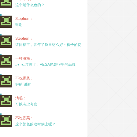
这个是什么色的？
Stephen：
谢谢
Stephen：
请问楼主，四年了质量这么好～裤子的使用率高吗？
一杯滄海：
｡◕‿◕｡过誉了，VEGA也是很牛的品牌
不吃香菜：
好的 谢谢
清唱：
可以考虑考虑
不吃香菜：
这个颜色的啥时候上呢？