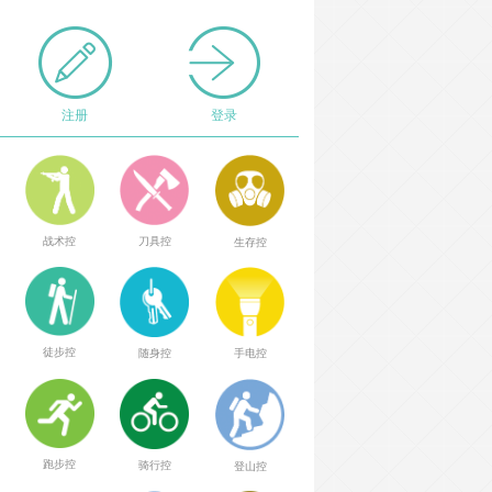
注册
登录
战术控
刀具控
生存控
徒步控
随身控
手电控
跑步控
骑行控
登山控