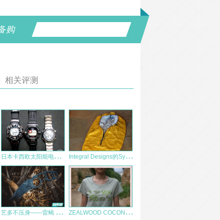
备购
相关评测
日
本卡西欧太阳能电波手表一系列
I
ntegral Designs的Sympatex紧急露营袋Penguin Reflexion Bivy
艺
多不压身——雷蝎 多功能刀使用评测
Z
EALWOOD COCONA 女款 T恤评测