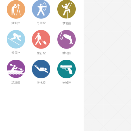
弓箭控
摄影控
攀岩控
滑雪控
旅行控
垂钓控
漂流控
潜水控
枪械控