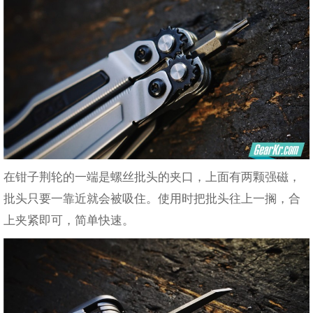
在钳子荆轮的一端是螺丝批头的夹口，上面有两颗强磁，
批头只要一靠近就会被吸住。使用时把批头往上一搁，合
上夹紧即可，简单快速。