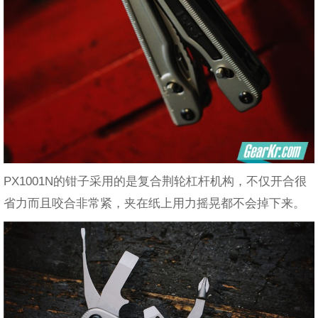
PX1001N的钳子采用的是复合荆轮杠杆机构，不仅开合很
省力而且咬合非常紧，夹在纸上用力摇晃都不会掉下来。