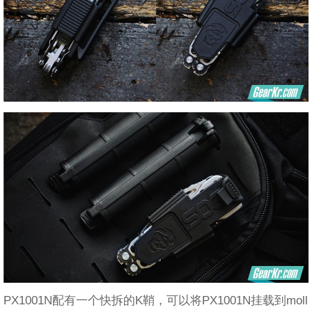
PX1001N配有一个快拆的K鞘，可以将PX1001N挂载到moll