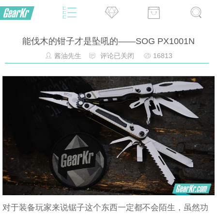
能伐木的钳子才是坠吼的——SOG PX1001N
酱油先生
评论已关闭
16813
对于装备玩家来说锯子这个东西一定都不会陌生，虽然功