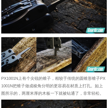
PX1001N上有个尖锐的锥子，相较于传统的圆锥形锥子PX
1001N把锥子做成棱角分明的更容易在材质上打孔。如上
图所示的，两厘米厚的木板一下就被钻通了，非常轻松。