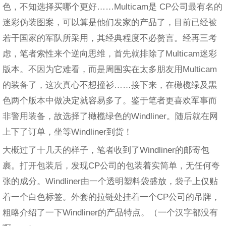
色，不知选择买哪个更好……Multicam是 CP公司最有名的
迷彩伪装图案，可以算是他们发家的产品了，目前已经被
若干国家的军队所采用，其经典程度不必赘言。经再三考
虑，笔者索性来个逆向思维，首先就排除了Multicam迷彩
版本。不因为它难看，而是周围实在太多朋友用Multicam
的装备了，这次真心不想撞衫……接下来，在橄榄绿及黑
色两个版本中做决定就容易多了。鉴于笔者更喜欢军事而
非警用装备，故选择了橄榄绿色的Windliner。随后就在网
上下了订单，坐等Windliner到货！
大概过了十几天的样子，笔者收到了Windliner的邮寄包
裹。打开包装后，发现CP公司的包装着实简单，无任何夸
张的成分。Windliner由一个透明塑料袋盛放，袋子上仅贴
着一个白色标签。外套的拉链处挂着一个CP公司的吊牌，
粗略介绍了一下Windliner的产品特点。（一个汉字都没有