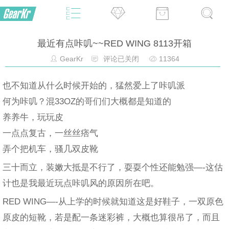
最近有点咔叽~~RED WING 8113开箱
GearKr
评论已关闭
11364
也不知道从什么时候开始的，猛然爱上了咔叽派
何为咔叽？混33OZ的哥们们大概都是知道的
养养牛，玩玩皮
一点点复古，一丝丝痞气
弄个把机车，骚几双皮靴
三十而立，装嫩大抵是不行了，耍耍个性还能勉强—-这估
计也是我最近玩点咔叽风的原因所在吧。
RED WING—-从上学的时候就知道这是好鞋子，一双原色
原皮的短靴，若是配一条迷彩裤，大概也算很吊了，而且