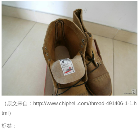
（原文来自：http://www.chiphell.com/thread-491406-1-1.h
tml）
标签：