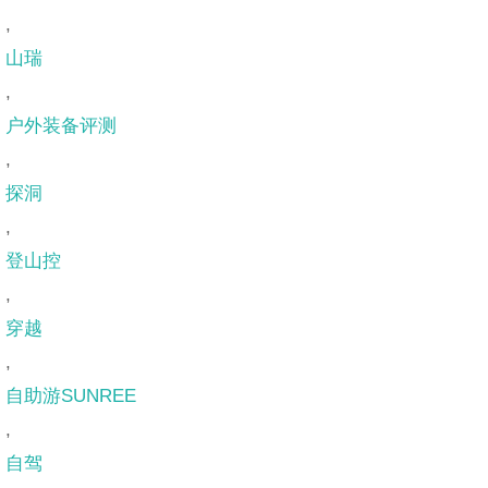
,
山瑞
,
户外装备评测
,
探洞
,
登山控
,
穿越
,
自助游SUNREE
,
自驾