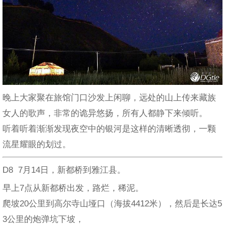
晚上大家聚在旅馆门口沙发上闲聊，远处的山上传来藏族
女人的歌声，非常的诡异悠扬，所有人都静下来倾听。
听着听着渐渐发现夜空中的银河是这样的清晰透彻，一颗
流星耀眼的划过。
D8 7月14日，新都桥到雅江县。
早上7点从新都桥出发，路烂，稀泥。
爬坡20公里到高尔寺山垭口（海拔4412米），然后是长达5
3公里的炮弹坑下坡，