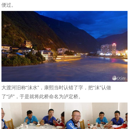
便过。
大渡河旧称“沫水”，康熙当时认错了字，把“沫”认做
了“泸”，于是就将此桥命名为泸定桥。