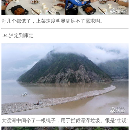
哥几个都饿了，上菜速度明显满足不了需求啊。
D4.泸定到康定
大渡河中间牵了一根绳子，用于拦截漂浮垃圾。很是“壮观”