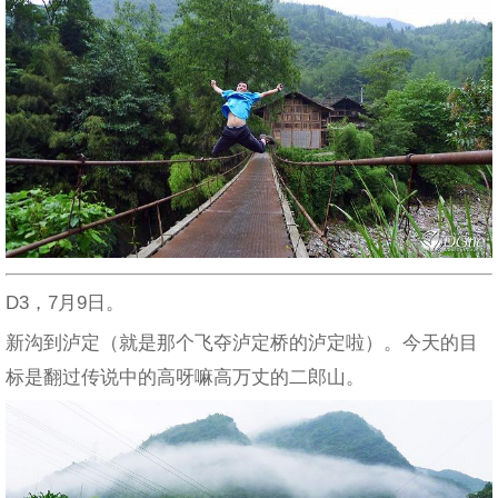
D3，7月9日。
新沟到泸定（就是那个飞夺泸定桥的泸定啦）。今天的目
标是翻过传说中的高呀嘛高万丈的二郎山。