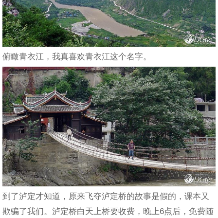
俯瞰青衣江，我真喜欢青衣江这个名字。
到了泸定才知道，原来飞夺泸定桥的故事是假的，课本又
欺骗了我们。泸定桥白天上桥要收费，晚上6点后，免费随