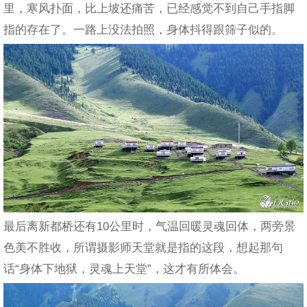
里，寒风扑面，比上坡还痛苦，已经感觉不到自己手指脚
指的存在了。一路上没法拍照，身体抖得跟筛子似的。
最后离新都桥还有10公里时，气温回暖灵魂回体，两旁景
色美不胜收，所谓摄影师天堂就是指的这段，想起那句
话“身体下地狱，灵魂上天堂”，这才有所体会。