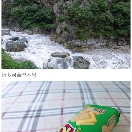
折多河轰鸣不息