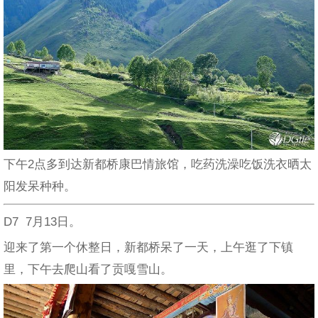
下午2点多到达新都桥康巴情旅馆，吃药洗澡吃饭洗衣晒太
阳发呆种种。
D7 7月13日。
迎来了第一个休整日，新都桥呆了一天，上午逛了下镇
里，下午去爬山看了贡嘎雪山。