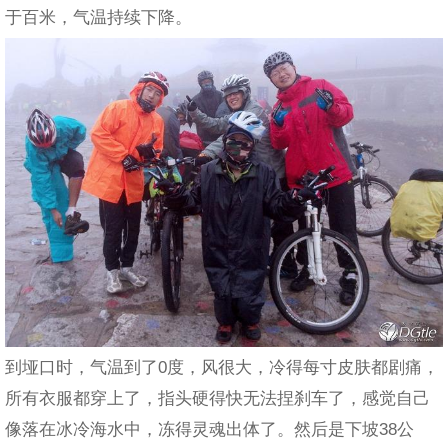
于百米，气温持续下降。
到垭口时，气温到了0度，风很大，冷得每寸皮肤都剧痛，
所有衣服都穿上了，指头硬得快无法捏刹车了，感觉自己
像落在冰冷海水中，冻得灵魂出体了。然后是下坡38公