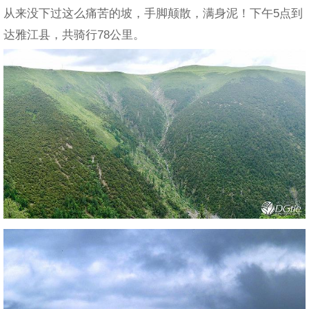
从来没下过这么痛苦的坡，手脚颠散，满身泥！下午5点到
达雅江县，共骑行78公里。