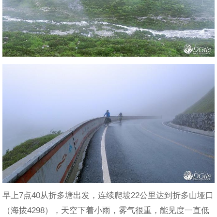
早上7点40从折多塘出发，连续爬坡22公里达到折多山垭口
（海拔4298），天空下着小雨，雾气很重，能见度一直低