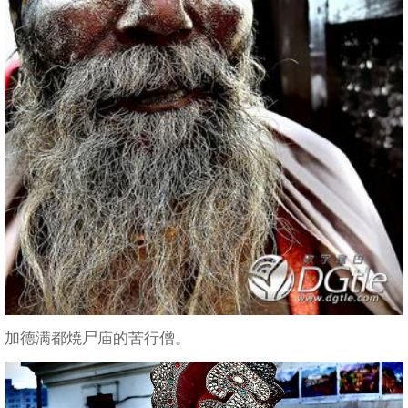
加德满都焼尸庙的苦行僧。