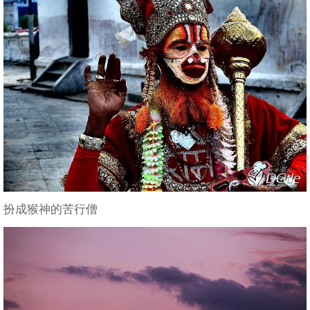
扮成猴神的苦行僧