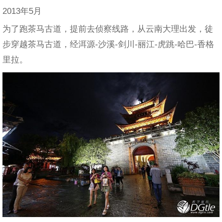
2013年5月
为了跑茶马古道，提前去侦察线路，从云南大理出发，徒
步穿越茶马古道，经洱源-沙溪-剑川-丽江-虎跳-哈巴-香格
里拉。