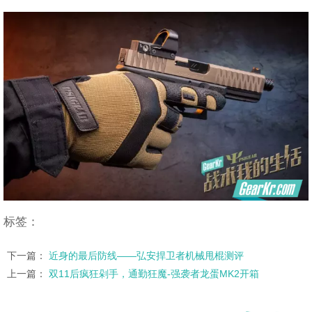
标签：
下一篇：
近身的最后防线——弘安捍卫者机械甩棍测评
上一篇：
双11后疯狂剁手，通勤狂魔-强袭者龙蛋MK2开箱