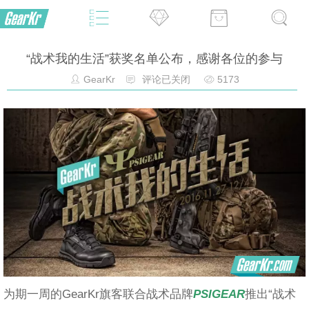
“战术我的生活”获奖名单公布，感谢各位的参与
GearKr
评论已关闭
5173
为期一周的GearKr旗客联合战术品牌
PSIGEAR
推出“战术