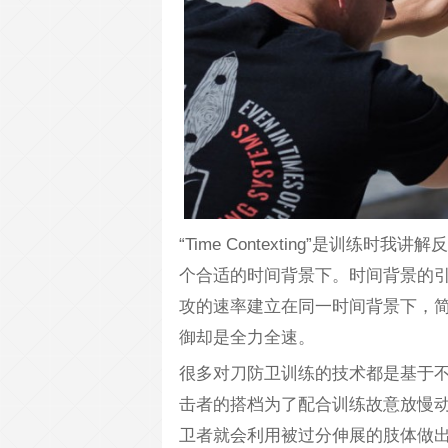
“Time Contexting”是训
个合适的时间背景下。时间背景的
攻的速率建立在同一时间背景下，
御却是全力全速。
很多对刀防卫训练的技术都是基于
击者的搭档为了配合训练故意放慢
卫者就会利用被过分伸展的肢体做