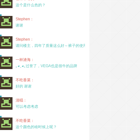
这个是什么色的？
Stephen：
谢谢
Stephen：
请问楼主，四年了质量这么好～裤子的使用率高吗？
一杯滄海：
｡◕‿◕｡过誉了，VEGA也是很牛的品牌
不吃香菜：
好的 谢谢
清唱：
可以考虑考虑
不吃香菜：
这个颜色的啥时候上呢？