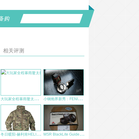
备购
相关评测
大
玩家全程暴雨鳌太行的一点装备体验
小
钢炮界新秀：FENIX E18R
冬
日暖阳-赫利肯HELIKON火枪手软壳小评
M
SR BlackLite Guide Cookset 黑美人