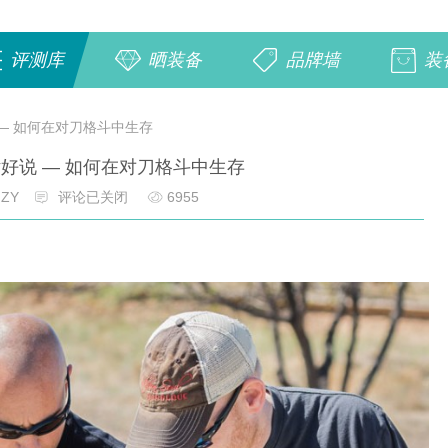
评测库
晒装备
品牌墙
装
— 如何在对刀格斗中生存
好说 — 如何在对刀格斗中生存
ZY
评论已关闭
6955