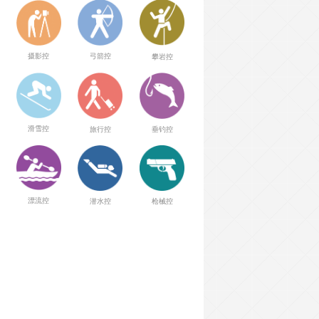
弓箭控
摄影控
攀岩控
滑雪控
旅行控
垂钓控
漂流控
潜水控
枪械控