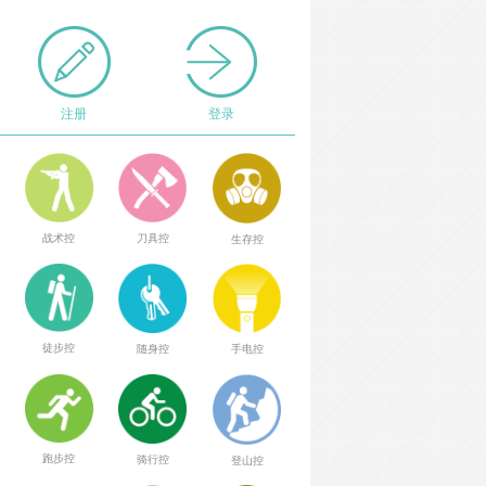
注册
登录
战术控
刀具控
生存控
徒步控
随身控
手电控
跑步控
骑行控
登山控