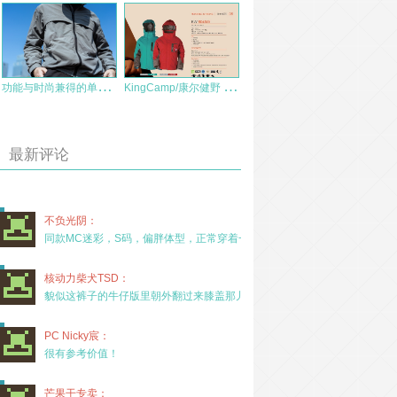
功
能与时尚兼得的单导黑洞夹克简评
K
ingCamp/康尔健野 男女情侣款冲锋衣 两件套户外服装备 测评报告
最新评论
不负光阴：
同款MC迷彩，S码，偏胖体型，正常穿着一年半，没
核动力柴犬TSD：
貌似这裤子的牛仔版里朝外翻过来膝盖那儿有放护膝的
PC Nicky宸：
很有参考价值！
芒果干专卖：