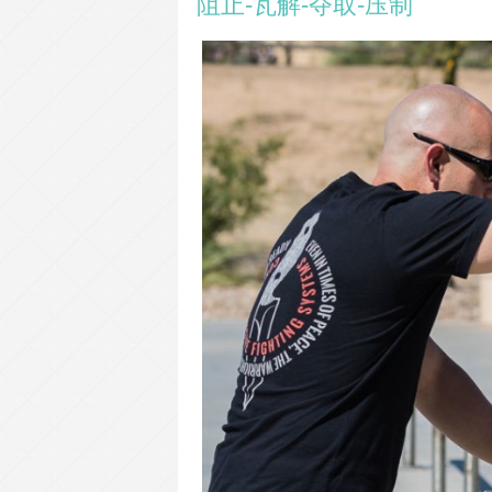
阻止-瓦解-夺取-压制