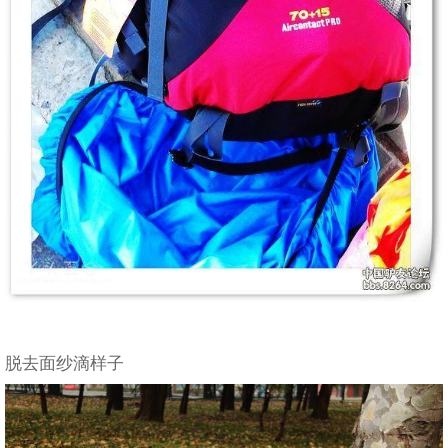
脱去面纱滴样子