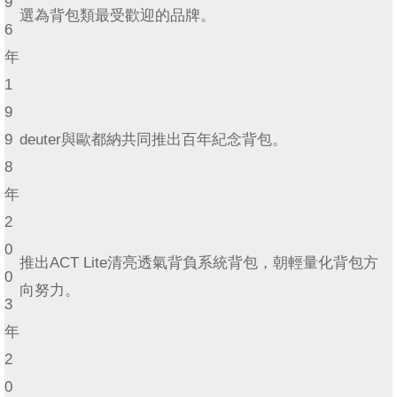
9
選為背包類最受歡迎的品牌。
6
年
1
9
9
deuter與歐都納共同推出百年紀念背包。
8
年
2
0
推出ACT Lite清亮透氣背負系統背包，朝輕量化背包方
0
向努力。
3
年
2
0