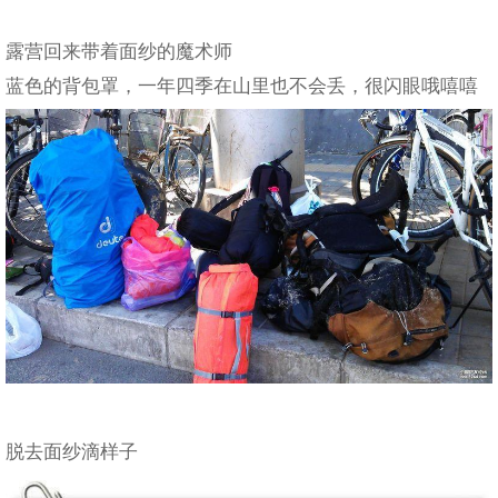
露营回来带着面纱的魔术师
蓝色的背包罩，一年四季在山里也不会丢，很闪眼哦嘻嘻
脱去面纱滴样子