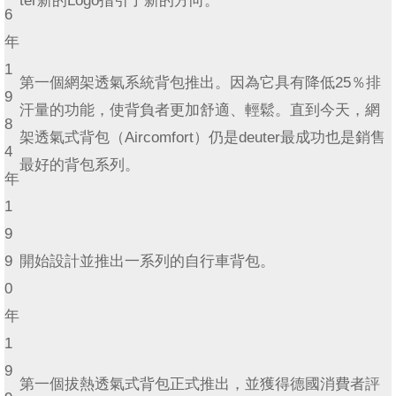
6
年
1
第一個網架透氣系統背包推出。因為它具有降低25％排
9
汗量的功能，使背負者更加舒適、輕鬆。直到今天，網
8
架透氣式背包（Aircomfort）仍是deuter最成功也是銷售
4
最好的背包系列。
年
1
9
9
開始設計並推出一系列的自行車背包。
0
年
1
9
第一個拔熱透氣式背包正式推出，並獲得德國消費者評