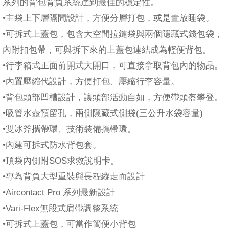
系列的背包背負系統達到最佳的穩定性。
•主袋上下層隔間設計，方便分層打包，或是置放睡袋。
•可拆式上蓋包，包含大空間拉鏈袋與兩個隱藏式錢包袋，
內附扣包帶，可與拆下來的上蓋包連結成為輕便背包。
•行李箱式正面前開式大開口，可直接拿取背包內的物品。
•內置壓縮代設計，方便打包、壓縮行李容量。
•背包頭部凹槽設計，讓頭部活動自如，方便帶頭盔攀登。
•吸管水壺預留孔，兩側隱藏式側袋(三公升水袋容量)
•雙冰斧攜帶環、技術裝備攜帶環。
•內建可拆式防水背包套。
•頂袋內側附SOS求救說明卡。
•專為背負大型重裝與長程縱走而設計
•Aircontact Pro 系列最新設計
•Vari-Flex無段式肩帶調整系統
•可拆式上蓋包，可當作簡便小背包