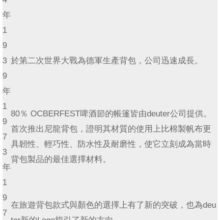
年
1
9
3
於第二次世界大戰為德軍生產背包，公司迅速成長。
9
年
1
80％ OCBERFEST啤酒節的帳篷皆由deuter公司提供。
9
首次推出尼龍背包，證明其材質的使用上比棉製帆布更
7
具韌性、輕巧性、防水性及耐磨性，使它立刻成為當時
3
背包製品的最佳選擇材料。
年
1
9
在旅遊背包款式與顏色的選擇上有了新的突破，也為deu
7
ter新的Logo指引了新的方向。