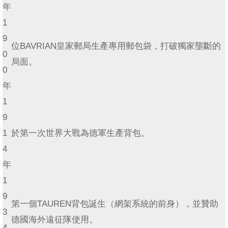
年
1
9
位BAVRIAN皇家郵局生產專用郵包袋，打破獨家壟斷的
0
局面。
0
年
1
9
1
於第一次世界大戰為德軍生產背包。
4
年
1
9
第一個TAUREN背包誕生（網架系統的前身），並贊助
3
德國海外遠征隊使用。
4