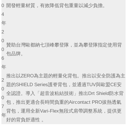
0
開發輕量材質，有效降低背包重量以減少負擔。
4
年
2
0
贊助台灣歐都納七頂峰攀登隊，並為攀登隊指定使用背
0
包品牌。
6
年
推出以ZERO為主題的輕量化背包。推出以安全防護為主
2
題的SHIELD Series護脊背包，並通過TUV與歐盟CE安
0
全認證。導入「超音波粘結技術」推出Drt Shield防水背
0
包，推出更適合長時間負重的Aircontact PRO拔熱透氣
7
背包，運用全新Vari-Flex無段式肩帶調整系統，提供更
年
好的背負舒適性 。