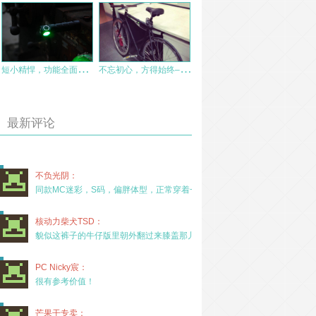
短
小精悍，功能全面，“All in One”四色光头灯 思凯特 H03C RC测评
不
忘初心，方得始终– 接触死飞的这些日子
最新评论
不负光阴：
同款MC迷彩，S码，偏胖体型，正常穿着一年半，没
核动力柴犬TSD：
貌似这裤子的牛仔版里朝外翻过来膝盖那儿有放护膝的
PC Nicky宸：
很有参考价值！
芒果干专卖：