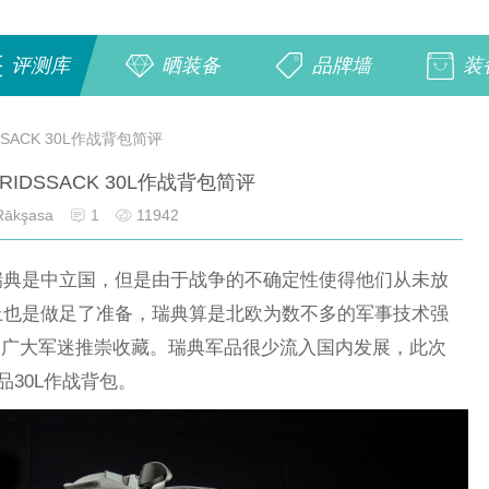
评测库
晒装备
品牌墙
装
SACK 30L作战背包简评
RIDSSACK 30L作战背包简评
ākşasa
1
11942
瑞典是中立国，但是由于战争的不确定性使得他们从未放
上也是做足了准备，瑞典算是北欧为数不多的军事技术强
被广大军迷推崇收藏。瑞典军品很少流入国内发展，此次
新品30L作战背包。