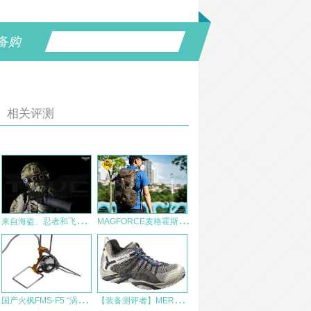
备购
相关评测
来
自海盗、忍者和飞行员的夜间观察技
M
AGFORCE麦格霍斯魔换开拓者背包
国
产火枫FMS-F5 “涡轮”油炉-中期测评补充
【
装备测评者】MERRELL水陆两栖鞋测评报告