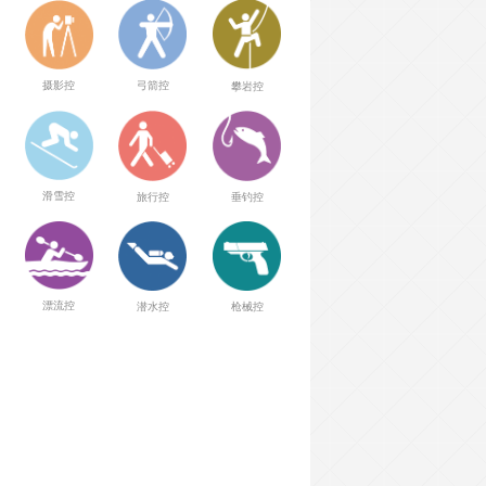
弓箭控
摄影控
攀岩控
滑雪控
旅行控
垂钓控
漂流控
潜水控
枪械控