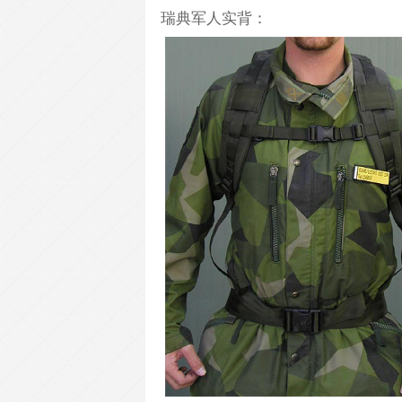
瑞典军人实背：