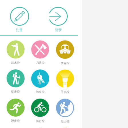
注册
登录
战术控
刀具控
生存控
徒步控
随身控
手电控
跑步控
骑行控
登山控