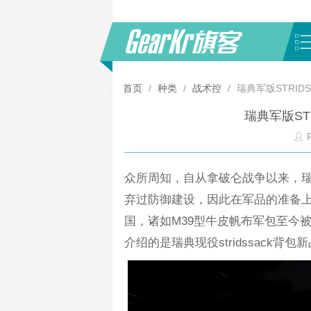
首页
/
种类
/
战术控
/
瑞典军版STRIDS
瑞典军版ST
R
众所周知，自从拿破仑战争以来，
弃过防御建设，因此在军品的准备
国，诸如M39型牛皮帆布军包至今
介绍的是瑞典现役stridssack背包