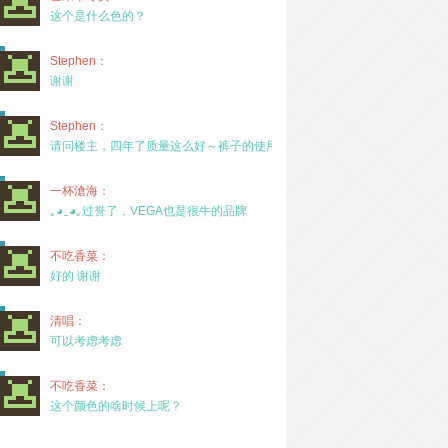
这个是什么色的？
Stephen：
谢谢
Stephen：
请问楼主，四年了质量这么好～裤子的使用率高吗？
一杯滄海：
｡◕‿◕｡过誉了，VEGA也是很牛的品牌
不吃香菜：
好的 谢谢
清唱：
可以考虑考虑
不吃香菜：
这个颜色的啥时候上呢？