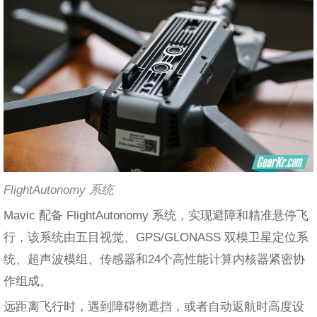
FlightAutonomy 系统
Mavic 配备 FlightAutonomy 系统，实现避障和精准悬停飞
行，该系统由五目视觉、GPS/GLONASS 双模卫星定位系
统、超声波模组、传感器和24个高性能计算内核器紧密协
作组成。
远距离飞行时，遇到障碍物遮挡，或者自动返航时高度设