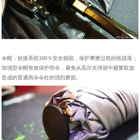
伞帽：铰接系统100％安全稳固，保护摩擦过程的线脱落；
加强型伞帽有效保护雨伞，避免从高尔夫球袋中频繁取放
造成的普通雨伞伞柱的强烈磨损。