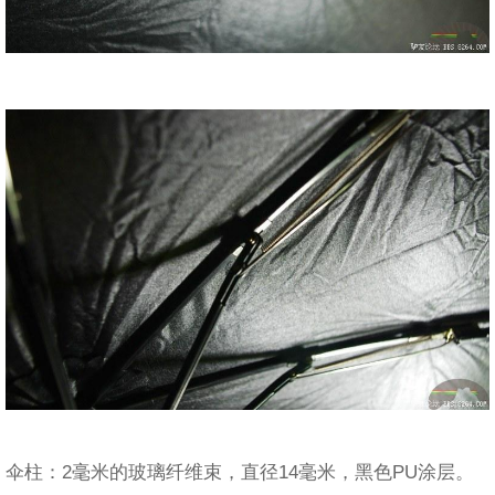
伞柱：2毫米的玻璃纤维束，直径14毫米，黑色PU涂层。