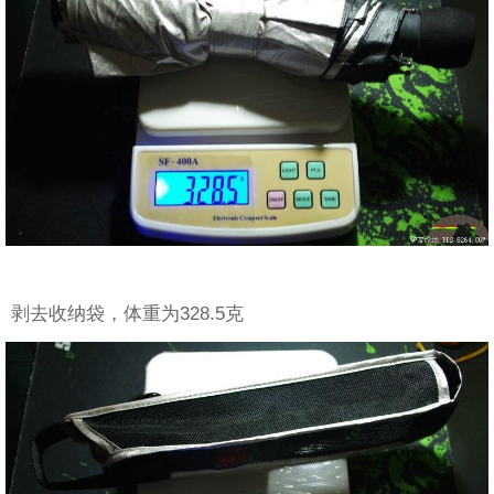
剥去收纳袋，体重为328.5克