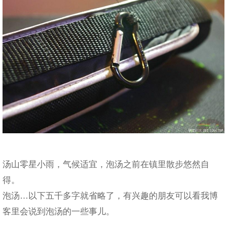
汤山零星小雨，气候适宜，泡汤之前在镇里散步悠然自
得。
泡汤…以下五千多字就省略了，有兴趣的朋友可以看我博
客里会说到泡汤的一些事儿。