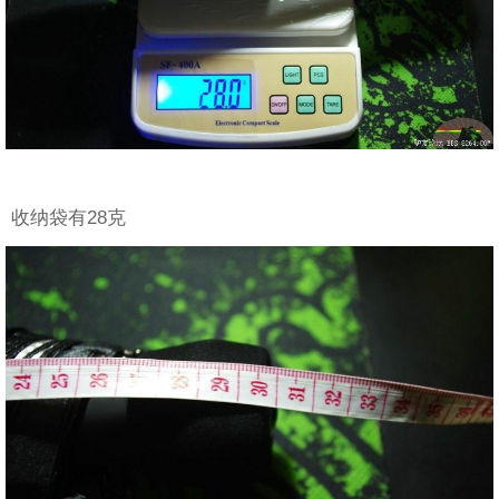
收纳袋有28克