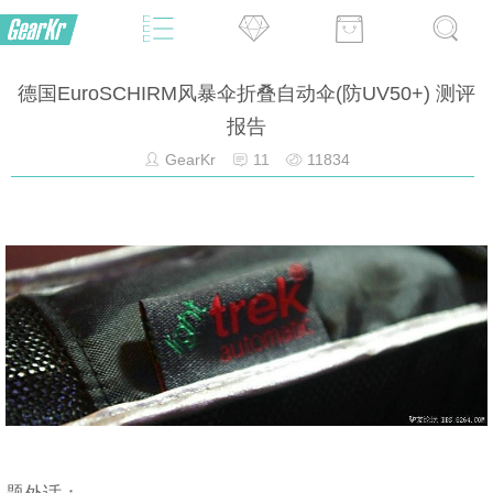
德国EuroSCHIRM风暴伞折叠自动伞(防UV50+) 测评
报告
GearKr
11
11834
题外话：