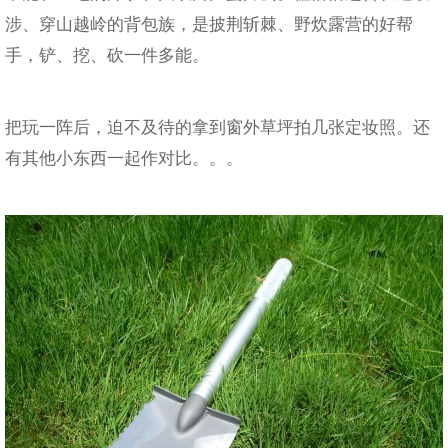
涉、穿山越岭的背包族，是披荆斩棘、野炊露营的好帮
手，铲、挖、砍一件多能。
把玩一阵后，迫不及待的拿到窗外草坪拍几张定妆照。还
有其他小东西一起作对比。。。