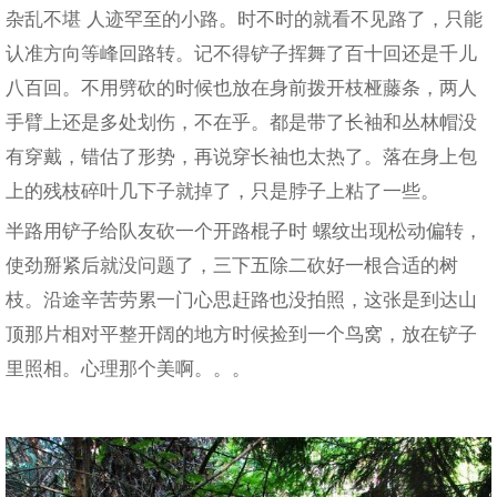
杂乱不堪 人迹罕至的小路。时不时的就看不见路了，只能
认准方向等峰回路转。记不得铲子挥舞了百十回还是千儿
八百回。不用劈砍的时候也放在身前拨开枝桠藤条，两人
手臂上还是多处划伤，不在乎。都是带了长袖和丛林帽没
有穿戴，错估了形势，再说穿长袖也太热了。落在身上包
上的残枝碎叶几下子就掉了，只是脖子上粘了一些。
半路用铲子给队友砍一个开路棍子时 螺纹出现松动偏转，
使劲掰紧后就没问题了，三下五除二砍好一根合适的树
枝。沿途辛苦劳累一门心思赶路也没拍照，这张是到达山
顶那片相对平整开阔的地方时候捡到一个鸟窝，放在铲子
里照相。心理那个美啊。。。