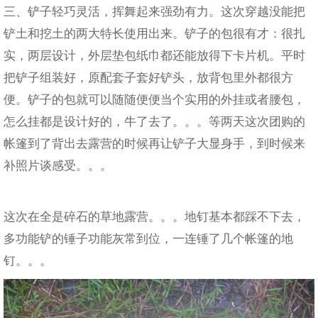
三、铲子轻巧灵活，挥舞起来强劲有力。这次穿越没能把
铲土和挖土的两大特长使用出来。铲子的包很有才：很扎
实，两层设计，外层垫包纸巾都还能放得下卡片机。平时
把铲子组装好，原配套子套好铲头，放背包里外都很方
便。铲子的包就可以随随便便当个实用的外挂或者腰包，
怎么挂都是设计好的，牛了去了。。。等两天这次团购的
帐篷到了背出去露营的时候再让铲子大显身手，到时候来
补照片谈感受。。。
这次在全是碎石的草地露营。。。地钉基本都踩不下去，
多功能铲的锤子功能灰常到位，一连锤了几个帐篷的地
钉。。。