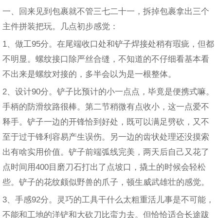
一、回来见到包裹就不管三七二十一，拆掉包裹拿出三个
主件拼装把玩。几点初步感觉：
1、做工95分。在尾端收口处和铲子焊接处稍有瑕疵，但都
不明显。螺纹接口除严丝合缝，不知道的不仔细看基本看
不出来是螺纹对接的，多半会以为是一根整体。
2、设计90分。铲子比预计的小一点点，毕竟是便携式嘛。
手柄的防滑纹路很棒。第二节稍微有点收小，这一点爱不
释手。铲子一边的开锋恰到好处，既可以满足劈砍，又不
至于过于锋利容易产生误伤。另一边的齿状处理还没摸索
出有啥实用价值。铲子前端弧线完美，两天后自己又花了
点时间用400目磨刀石打出了点坡口，撬土的时候会轻松
些。铲子的花纹颇似野兽的爪子，顿生威武雄壮的感觉。
3、手感92分。灵巧的工具干什么太粗重活儿事是不可能，
不能和工地的洋铲和大砍刀比蛮力去。但恰恰适合长途跋