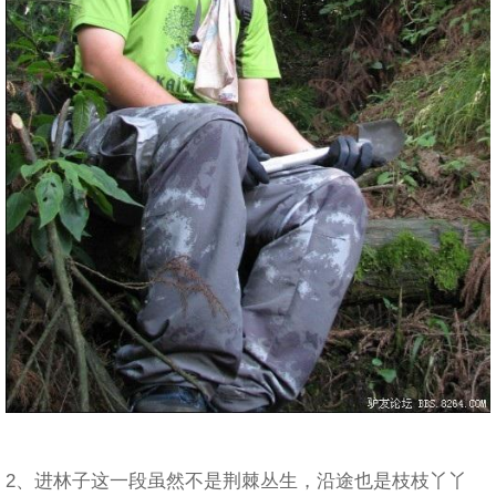
2、进林子这一段虽然不是荆棘丛生，沿途也是枝枝丫丫