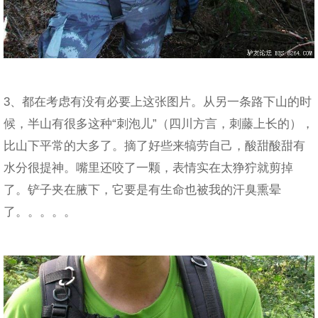
3、都在考虑有没有必要上这张图片。从另一条路下山的时
候，半山有很多这种“刺泡儿”（四川方言，刺藤上长的），
比山下平常的大多了。摘了好些来犒劳自己，酸甜酸甜有
水分很提神。嘴里还咬了一颗，表情实在太狰狞就剪掉
了。铲子夹在腋下，它要是有生命也被我的汗臭熏晕
了。。。。。