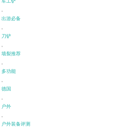
军工铲
,
出游必备
,
刀铲
,
墙裂推荐
,
多功能
,
德国
,
户外
,
户外装备评测