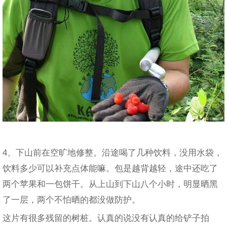
4、下山前在空旷地修整。沿途喝了几种饮料，没用水袋，
饮料多少可以补充点体能嘛。包是越背越轻，途中还吃了
两个苹果和一包饼干。从上山到下山八个小时，明显晒黑
了一层，两个不怕晒的都没做防护。
这片有很多残留的树桩。认真的说没有认真的给铲子拍