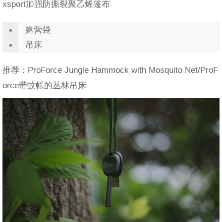
xsport加强防撕裂聚乙烯篷布
露营袋
吊床
推荐：ProForce Jungle Hammock with Mosquito Net/ProF
orce带蚊帐的丛林吊床