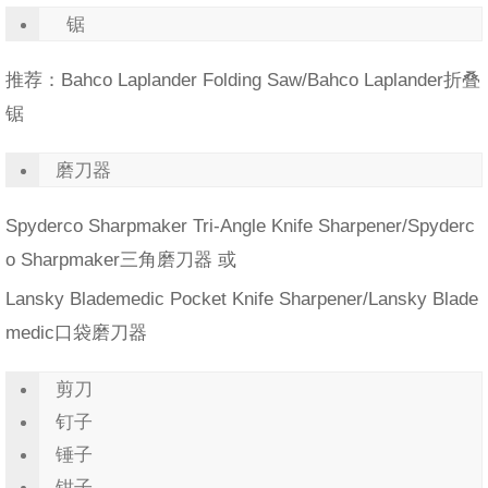
锯
推荐：Bahco Laplander Folding Saw/Bahco Laplander折叠
锯
磨刀器
Spyderco Sharpmaker Tri-Angle Knife Sharpener/Spyderc
o Sharpmaker三角磨刀器 或
Lansky Blademedic Pocket Knife Sharpener/Lansky Blade
medic口袋磨刀器
剪刀
钉子
锤子
钳子