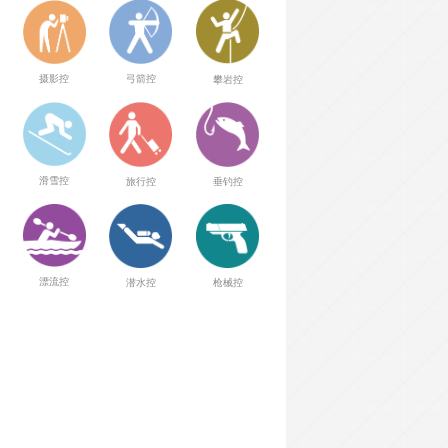
弓箭控
摄影控
攀岩控
滑雪控
旅行控
垂钓控
漂流控
潜水控
枪械控