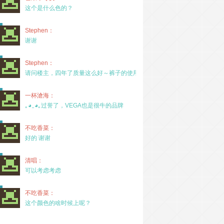
这个是什么色的？
Stephen：
谢谢
Stephen：
请问楼主，四年了质量这么好～裤子的使用率高吗？
一杯滄海：
｡◕‿◕｡过誉了，VEGA也是很牛的品牌
不吃香菜：
好的 谢谢
清唱：
可以考虑考虑
不吃香菜：
这个颜色的啥时候上呢？