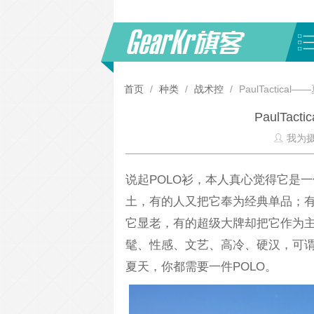
首页
/
种类
/
战术控
/
PaulTactica
PaulTa
我为
说起POLO衫，本人真心觉得它是
土，有的人又把它奉为经典单品；
它显老，有的超级大牌却把它作为主打
髦、性感、文艺、高冷、硬汉，可
夏天，你都需要一件POLO。