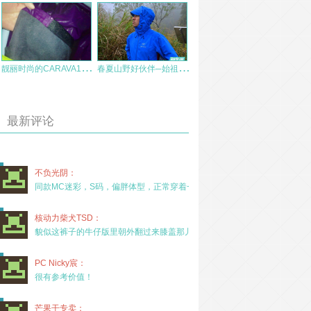
靓
丽时尚的CARAVA150132 女款间棉冲锋裤测评报告(中期完整版)
春
夏山野好伙伴─始祖鸟 Beta SL Hybrid防水透气外套
最新评论
不负光阴：
同款MC迷彩，S码，偏胖体型，正常穿着一年半，没
核动力柴犬TSD：
貌似这裤子的牛仔版里朝外翻过来膝盖那儿有放护膝的
PC Nicky宸：
很有参考价值！
芒果干专卖：