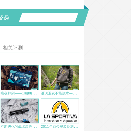
备购
相关评测
暗
夜神剑——Olight(欧莱特)M2X UT 评测
谁
说卫衣不能战术——龙牙首款战术卫衣
不
断进化的战术高亮手电，傲雷Olight M2R Pro
2
011年百公里装备测评-La Sportiva 345 AN 徒步鞋评测