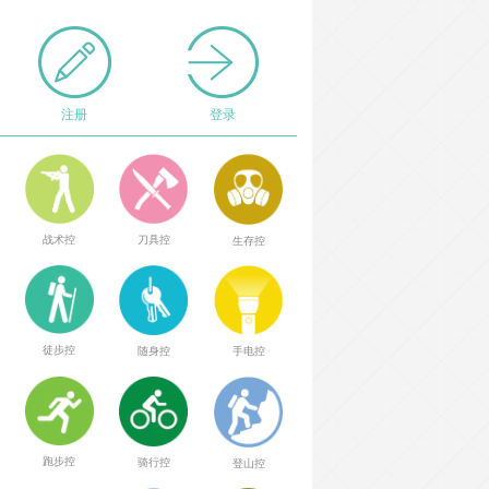
注册
登录
战术控
刀具控
生存控
徒步控
随身控
手电控
跑步控
骑行控
登山控