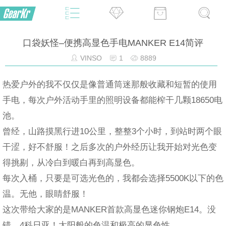
口袋妖怪–便携高显色手电MANKER E14简评
VINSO
1
8889
热爱户外的我不仅仅是像普通筒迷那般收藏和短暂的使用
手电，每次户外活动手里的照明设备都能榨干几颗18650电
池。
曾经，山路摸黑行进10公里，整整3个小时，到站时两个眼
干涩，好不舒服！之后多次的户外经历让我开始对光色变
得挑剔，从冷白到暖白再到高显色。
每次入桶，只要是可选光色的，我都会选择5500K以下的色
温。无他，眼睛舒服！
这次带给大家的是MANKER首款高显色迷你钢炮E14。没
错，4科日亚！太阳般的色温和极高的显色性。