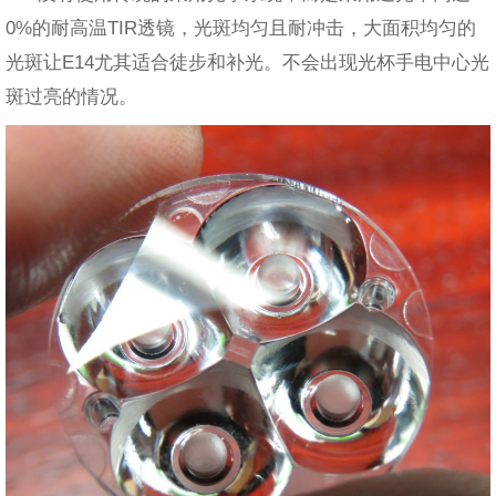
0%的耐高温TIR透镜，光斑均匀且耐冲击，大面积均匀的
光斑让E14尤其适合徒步和补光。不会出现光杯手电中心光
斑过亮的情况。