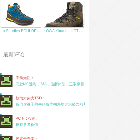
L
a Sportiva BOULDER X MID接近鞋测评
L
OWA Khumbu II GTX Trekking 男士防水徒步靴
最新评论
不负光阴：
同款MC迷彩，S码，偏胖体型，正常穿着一年半，没
核动力柴犬TSD：
貌似这裤子的牛仔版里朝外翻过来膝盖那儿有放护膝的
PC Nicky宸：
很有参考价值！
芒果干专卖：