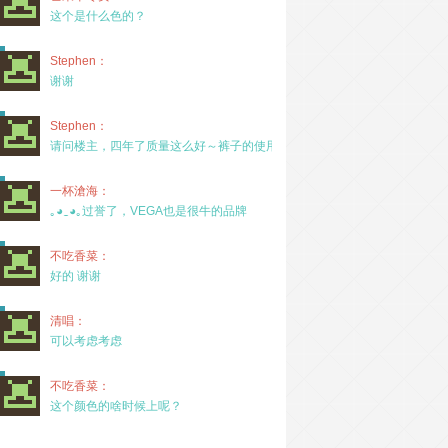
这个是什么色的？
Stephen：
谢谢
Stephen：
请问楼主，四年了质量这么好～裤子的使用率高吗？
一杯滄海：
｡◕‿◕｡过誉了，VEGA也是很牛的品牌
不吃香菜：
好的 谢谢
清唱：
可以考虑考虑
不吃香菜：
这个颜色的啥时候上呢？