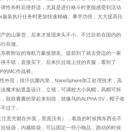
合弹性布料后便舒适，尤其是进行格斗时更能感受到活动
rtx服装执行任务时更加快速精确、事半功倍，大大提高任
国产的山寨货，后来才发现来头不小。不过目前在国内的
高行在做。
元东桥附近的海航万豪接朋友。提前到了就去旁边的一家
手侠不错，直接买下。后来扒拉墙上挂的衣服，看到了
CP的MC作战裤。
外层，排汗抗菌内里，NanoSphere加工处理技术，高
链连魔术贴遮盖设计。立领，可调校大小风帽，风帽可拆
鼓鼓囊囊的穿起来别扭，就像鸟的ALPHA SV，帽子收
好不过了。
兜（注意兜都在外面，里面没有），着急的时候掏东西会不
直拉链袋，内藏暗袋，可以固定一些小物品，跑动的时候