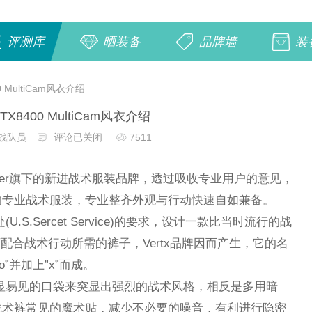
评测库
晒装备
品牌墙
装
0 MultiCam风衣介绍
VTX8400 MultiCam风衣介绍
战队员
评论已关闭
7511
hheimer旗下的新进战术服装品牌，透过吸收专业用户的意见，
的专业战术服装，专业整齐外观与行动快速自如兼备。
处(U.S.Sercet Service)的要求，设计一款比当时流行的战
调，同时可配合战术行动所需的裤子，Vertx品牌因而产生，它的名
o”并加上”x”而成。
有明显易见的口袋来突显出强烈的战术风格，相反是多用暗
战术裤常见的魔术贴，减少不必要的噪音，有利进行隐密