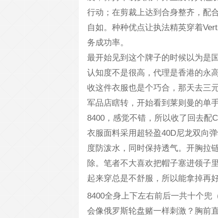
行动；在剪裁上达到合身整齐，配
自如。种种优点让执法精英穿着Ve
务成功率。
最开始见到这个牌子的时候以为是
认知度不是很高，代理是香港的永
收这件衣服也是个巧合，那天去三
军品店瞎转，开始看到莱则曼的单
8400，感觉不错，所以收了回去配
衣服面料采用超轻盈40D尼龙双向弹性
度防泼水，同时保持透气。开胸拉
除。笔者不大喜欢把帽子塞进领子里，
起来穿总是不舒服，所以能拿掉再
8400全身上下左右前后一共十个
会像俄罗斯轮盘赌一样刺激？胸前