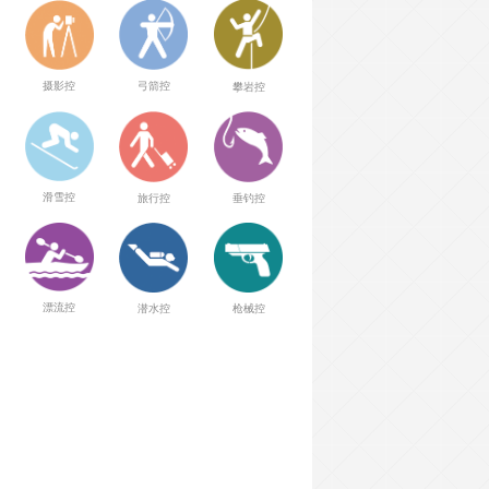
弓箭控
摄影控
攀岩控
滑雪控
旅行控
垂钓控
漂流控
潜水控
枪械控