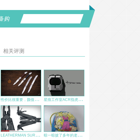
备购
相关评测
性
价比很重要，颜值更重要——三刃木7065系列小折刀使用感受
星
痕工作室ACR指虎美图欣赏
L
EATHERMAN SURGE 新舊版本對比
晾
一晾披了多年的老鼠皮（Marmot Ion Windshirt）