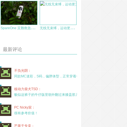
S
pareOne 災難救急用手機，多一層準備，多一分保佑
无
线无束缚，运动更无限，mifo魔浪O5无线运动耳机体验
最新评论
不负光阴：
同款MC迷彩，S码，偏胖体型，正常穿着一年半，没
核动力柴犬TSD：
貌似这裤子的牛仔版里朝外翻过来膝盖那儿有放护膝的
PC Nicky宸：
很有参考价值！
芒果干专卖：