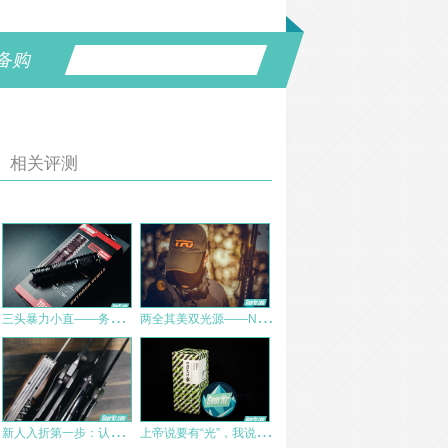
备购
相关评测
三
头暴力小直——务本TO46R直充手电筒
两
全其美双光源——NEXTORCH P5G使用感受
新
人入折第一步：认识5种常见折刀锁定
上
帝说要有“光”，我说要有“棱”–光棱使用有感