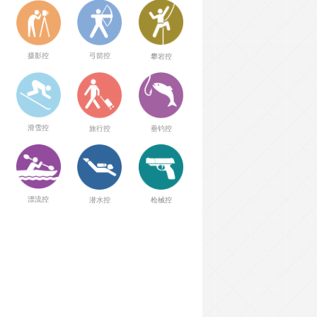
弓箭控
摄影控
攀岩控
滑雪控
旅行控
垂钓控
漂流控
潜水控
枪械控