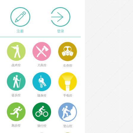
注册
登录
战术控
刀具控
生存控
徒步控
随身控
手电控
跑步控
骑行控
登山控