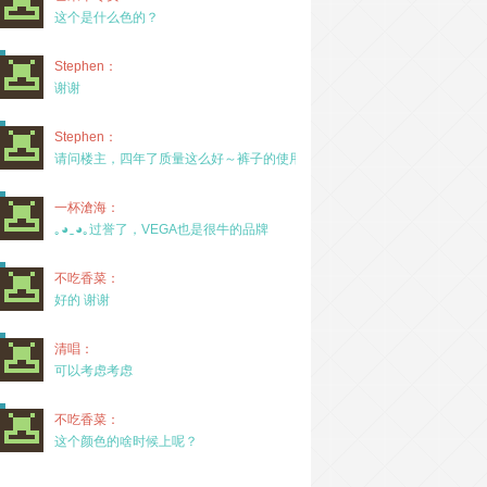
这个是什么色的？
Stephen：
谢谢
Stephen：
请问楼主，四年了质量这么好～裤子的使用率高吗？
一杯滄海：
｡◕‿◕｡过誉了，VEGA也是很牛的品牌
不吃香菜：
好的 谢谢
清唱：
可以考虑考虑
不吃香菜：
这个颜色的啥时候上呢？