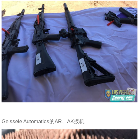
Geissele Automatics的AR、AK扳机